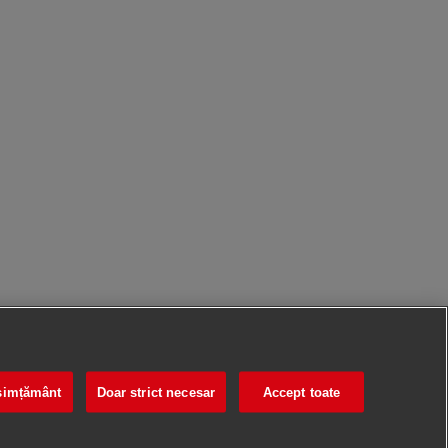
nsimțământ
Doar strict necesar
Accept toate