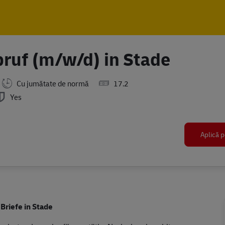
Skip to main content
Skip to main content
bruf (m/w/d) in Stade
Cu jumătate de normă
17.2
Yes
Aplică p
Briefe in Stade