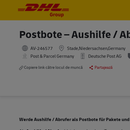
-
-
Postbote – Aushilfe / A
AV-246577
Stade,Niedersachsen,Germany
Post & Parcel Germany
Deutsche Post AG
Copiere link către locul de muncă
Partajează
Werde Aushilfe / Abrufer als Postbote für Pakete und 