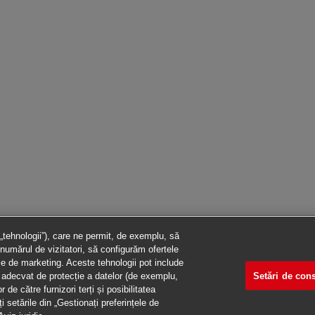
 „tehnologii”), care ne permit, de exemplu, să
numărul de vizitatori, să configurăm ofertele
ile de marketing. Aceste tehnologii pot include
Setări de co
vel adecvat de protecție a datelor (de exemplu,
de către furnizori terți și posibilitatea
setările din „Gestionați preferințele de