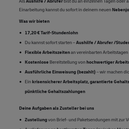
Als
Aushilfe / Abrufer
bist du an einzelnen Tagen oder a
Einarbeitung kannst du sofort in deinem neuen
Nebenj
Was wir bieten
17,20 € Tarif-Stundenlohn
Du kannst sofort starten –
Aushilfe / Abrufer /Stude
Flexible Arbeitszeiten
an vereinbarten Arbeitstagen
Kostenlose
Bereitstellung von
hochwertiger Arbeit
Ausführliche Einweisung (bezahlt)
– wir machen dich
Ein
krisensicherer Arbeitsplatz, garantierte Gehal
pünktliche Gehaltszahlungen
Deine Aufgaben als Zusteller bei uns
Zustellung
von Brief- und Paketsendungen mit zur Ve