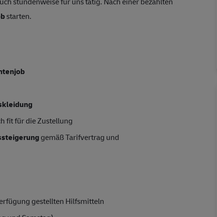
uch stundenweise für uns tätig. Nach einer bezahlten
ob
starten.
ntenjob
skleidung
 fit für die Zustellung
tssteigerung
gemäß Tarifvertrag und
rfügung gestellten Hilfsmitteln