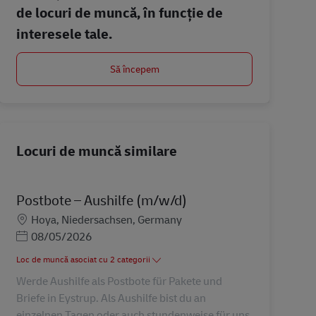
de locuri de muncă, în funcție de
interesele tale.
Să începem
Locuri de muncă similare
Postbote – Aushilfe (m/w/d)
Locație
Hoya, Niedersachsen, Germany
Posted Date
08/05/2026
Loc de muncă asociat cu 2 categorii
Werde Aushilfe als Postbote für Pakete und
Briefe in Eystrup. Als Aushilfe bist du an
einzelnen Tagen oder auch stundenweise für uns