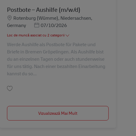
Postbote – Aushilfe (m/w/d)
Locație
Rotenburg (Wümme), Niedersachsen,
Posted Date
Germany
07/10/2026
Loc de muncă asociat cu 2 categorii
Werde Aushilfe als Postbote für Pakete und
Briefe in Bremen Gröpelingen. Als Aushilfe bist
du an einzelnen Tagen oder auch stundenweise
für uns tätig. Nach einer bezahlten Einarbeitung
kannst du so...
Salvare Postbote – Aushilfe (m/w/d) AV-237001
Vizualizează Mai Mult