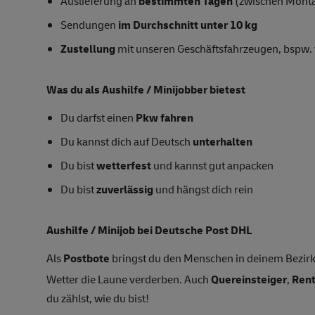
Auslieferung an
bestimmten Tagen
(zwischen Mont
Sendungen
im Durchschnitt unter 10 kg
Zustellung
mit unseren Geschäftsfahrzeugen, bspw. 
Was du als Aushilfe / Minijobber bietest
Du darfst einen
Pkw fahren
Du kannst dich auf Deutsch
unterhalten
Du bist
wetterfest
und kannst gut anpacken
Du bist
zuverlässig
und hängst dich rein
Aushilfe / Minijob bei Deutsche Post DHL
Als
Postbote
bringst du den Menschen in deinem Bezirk
Wetter die Laune verderben. Auch
Quereinsteiger
,
Ren
du zählst, wie du bist!