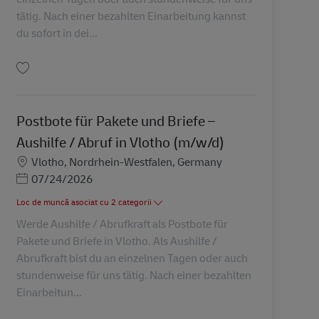
tätig. Nach einer bezahlten Einarbeitung kannst
du sofort in dei...
Salvare Postbote – Aushilfe (m/w/d) AV-237009
Postbote für Pakete und Briefe –
Aushilfe / Abruf in Vlotho (m/w/d)
Locație
Vlotho, Nordrhein-Westfalen, Germany
Posted Date
07/24/2026
Loc de muncă asociat cu 2 categorii
Werde Aushilfe / Abrufkraft als Postbote für
Pakete und Briefe in Vlotho. Als Aushilfe /
Abrufkraft bist du an einzelnen Tagen oder auch
stundenweise für uns tätig. Nach einer bezahlten
Einarbeitun...