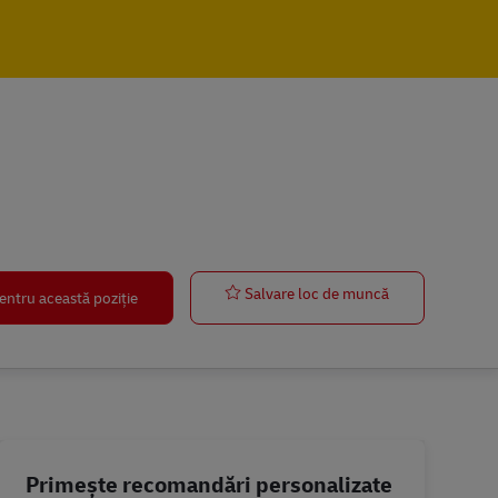
Postbote – Aus
Salvare loc de muncă
entru această poziție
Primește recomandări personalizate