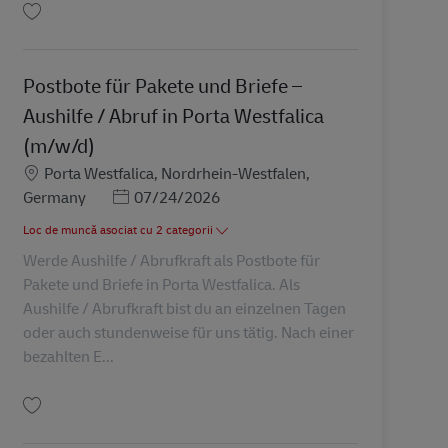
Salvare Postbote für Pakete und Briefe – Aushilfe / Abruf in Vlotho (m/w/d) 
Postbote für Pakete und Briefe –
Aushilfe / Abruf in Porta Westfalica
(m/w/d)
Locație
Porta Westfalica, Nordrhein-Westfalen,
Posted Date
Germany
07/24/2026
Loc de muncă asociat cu 2 categorii
Werde Aushilfe / Abrufkraft als Postbote für
Pakete und Briefe in Porta Westfalica. Als
Aushilfe / Abrufkraft bist du an einzelnen Tagen
oder auch stundenweise für uns tätig. Nach einer
bezahlten E...
Salvare Postbote für Pakete und Briefe – Aushilfe / Abruf in Porta Westfalica