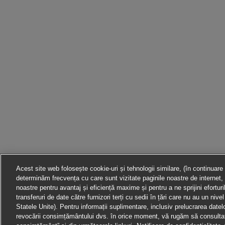
Acest site web folosește cookie-uri și tehnologii similare, (în continuare
determinăm frecvența cu care sunt vizitate paginile noastre de internet, 
noastre pentru avantaj și eficiență maxime și pentru a ne sprijini efortur
transferuri de date către furnizori terți cu sedii în țări care nu au un ni
Statele Unite). Pentru informații suplimentare, inclusiv prelucrarea datelor 
revocării consimțământului dvs. în orice moment, vă rugăm să consultați 