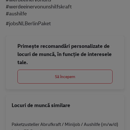
#werdeeinervonunshilfskraft
#aushilfe
#jobsNLBerlinPaket
Primește recomandări personalizate de
locuri de muncă, în funcție de interesele
tale.
Să începem
Locuri de muncă similare
Paketzusteller Abrufkraft / Minijob / Aushilfe (m/w/d)