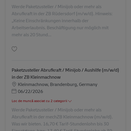
Werde Paketzusteller / Minijob oder mehr als
Abrufkraft in der ZB Rüdersdorf (m/w/d). Hinweis:
„Keine Einschränkungen innerhalb der
Arbeitserlaubnis. Beschäftigung nur möglich mit
mehr als 20 Stund...
Salvare Paketzusteller – Abrufkraft Minijob / Aushilfe (m/w/d) in der ZB 
Paketzusteller Abrufkraft / Minijob / Aushilfe (m/w/d)
in der ZB Kleinmachnow
Locație
Kleinmachnow, Brandenburg, Germany
Posted Date
06/22/2026
Loc de muncă asociat cu 2 categorii
Werde Paketzusteller / Minijob oder mehr als
Abrufkraft in der mechZB Kleinmachnow (m/w/d).
Was wir bieten. 16,70 € Tarif-Stundenlohn bis 30
Einsatztage, bzw. 17,40 € Tarif-Stundenlohn ab 30