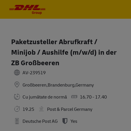
Skip to main content
Skip to main content
-
-
Paketzusteller Abrufkraft /
Minijob / Aushilfe (m/w/d) in der
ZB Großbeeren
AV-239519
Großbeeren,Brandenburg,Germany
Cu jumătate de normă
16.70 - 17.40
19.25
Post & Parcel Germany
Deutsche Post AG
Yes