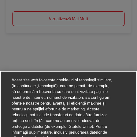
Vizualizează Mai Mult
Acest site web folosește cookie-uri și tehnologii similare,
(în continuare „tehnologii”), care ne permit, de exemplu,
să determinăm frecvența cu care sunt vizitate paginile
noastre de internet, numărul de vizitatori, să configurăm
ofertele noastre pentru avantaj și eficiență maxime și
pentru a ne sprijini eforturile de marketing. Aceste
tehnologii pot include transferuri de date către furnizori
terți cu sedii în țări care nu au un nivel adecvat de
protecție a datelor (de exemplu, Statele Unite). Pentru
informații suplimentare, inclusiv prelucrarea datelor de