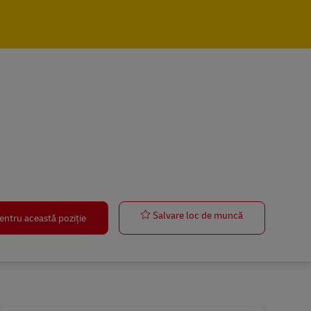
Paketzusteller
Salvare loc de muncă
entru această poziție