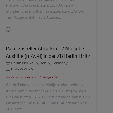
(m/w/d). Was wir bieten. 16,70 € Tarif-
Stundenlohn bis 30 Einsatztage, bzw. 17,40 €
Tarif-Stundenlohn ab 30 Einsa...
Salvare Paketzusteller Abrufkraft / Minijob / Aushilfe (m/w/d) in der ZB Ber
Paketzusteller Abrufkraft / Minijob /
Aushilfe (m/w/d) in der ZB Berlin-Britz
Locație
Berlin Neukölln, Berlin, Germany
Posted Date
06/22/2026
Loc de muncă asociat cu 2 categorii
Werde Paketzusteller / Minijob oder mehr als
Abrufkraft in der mechZB Berlin-Britz (m/w/d).
Was wir bieten. 16,70 € Tarif-Stundenlohn bis 30
Einsatztage, bzw. 17,40 € Tarif-Stundenlohn ab
30 Einsat...