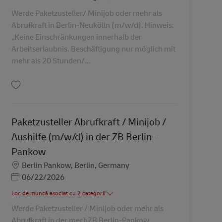
Werde Paketzusteller/ Minijob oder mehr als
Abrufkraft in Berlin-Neukölln (m/w/d). Hinweis:
„Keine Einschränkungen innerhalb der
Arbeitserlaubnis. Beschäftigung nur möglich mit
mehr als 20 Stunden/...
Salvare Paketzusteller Abrufkraft (m/w/d) in der ZB Neukölln AV-239434
Paketzusteller Abrufkraft / Minijob /
Aushilfe (m/w/d) in der ZB Berlin-
Pankow
Locație
Berlin Pankow, Berlin, Germany
Posted Date
06/22/2026
Loc de muncă asociat cu 2 categorii
Werde Paketzusteller / Minijob oder mehr als
Abrufkraft in der mechZB Berlin-Pankow