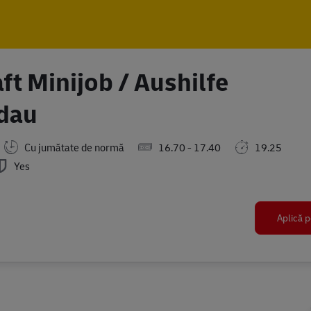
Skip to main content
Skip to main content
ft Minijob / Aushilfe
ndau
Cu jumătate de normă
16.70 - 17.40
19.25
Yes
Aplică p