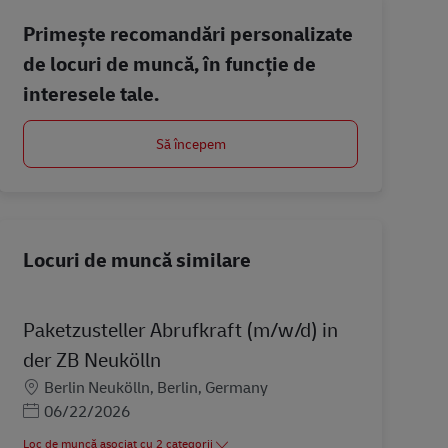
Primește recomandări personalizate
de locuri de muncă, în funcție de
interesele tale.
Să începem
Locuri de muncă similare
Paketzusteller Abrufkraft (m/w/d) in
der ZB Neukölln
Locație
Berlin Neukölln, Berlin, Germany
Posted Date
06/22/2026
Loc de muncă asociat cu 2 categorii