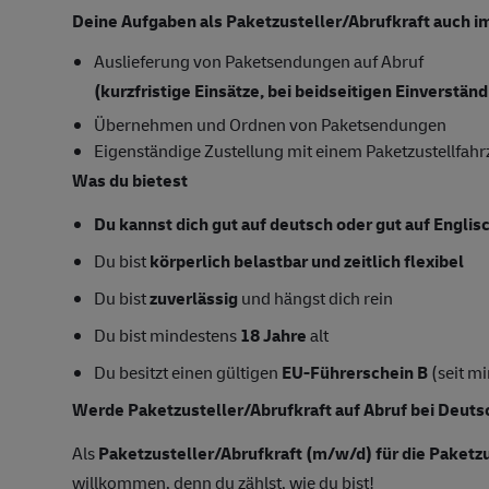
Deine Aufgaben als Paketzusteller/Abrufkraft auch im
Auslieferung von Paketsendungen auf Abruf
(kurzfristige Einsätze, bei beidseitigen Einverstä
Übernehmen und Ordnen von Paketsendungen
Eigenständige Zustellung mit einem Paketzustellfah
Was du bietest
Du kannst dich gut auf deutsch oder gut auf
Englis
Du bist
körperlich belastbar und zeitlich flexibel
Du bist
zuverlässig
und hängst dich rein
Du bist mindestens
18 Jahre
alt
Du besitzt einen gültigen
EU-Führerschein B
(seit m
Werde Paketzusteller/Abrufkraft auf Abruf bei Deut
Als
Paketzusteller/
Abrufkraft (m/w/d) für die Paketz
willkommen, denn du zählst, wie du bist!