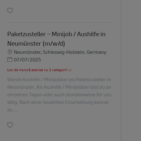
Salvare Paketzusteller Abrufkraft / Minijob / Aushilfe (m/w/d) in der ZB Berli
Paketzusteller – Minijob / Aushilfe in
Neumünster (m/w/d)
Locație
Neumünster, Schleswig-Holstein, Germany
Posted Date
07/07/2025
Loc de muncă asociat cu 2 categorii
Werde Aushilfe / Minijobber als Paketzusteller in
Neumünster. Als Aushilfe / Minijobber bist du an
einzelnen Tagen oder auch stundenweise für uns
tätig. Nach einer bezahlten Einarbeitung kannst
du ...
Salvare Paketzusteller – Minijob / Aushilfe in Neumünster (m/w/d) AV-197615