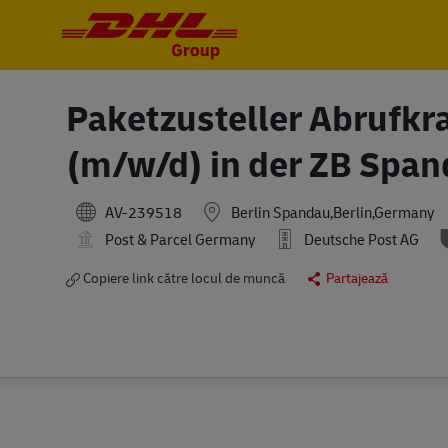
-
-
Paketzusteller Abrufkra
(m/w/d) in der ZB Spa
AV-239518
Berlin Spandau,Berlin,Germany
Post & Parcel Germany
Deutsche Post AG
Copiere link către locul de muncă
Partajează