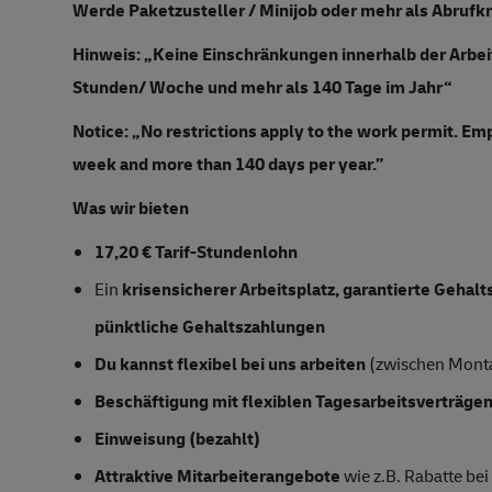
Werde Paketzusteller / Minijob oder mehr als Abrufkr
Hinweis: „Keine Einschränkungen innerhalb der Arbei
Stunden/ Woche und mehr als 140 Tage im Jahr“
Notice: „No restrictions apply to the work permit. Em
week and more than 140 days per year.”
Was wir bieten
17,20 € Tarif-Stundenlohn
Ein
krisensicherer Arbeitsplatz, garantierte Gehal
pünktliche Gehaltszahlungen
Du kannst flexibel bei uns arbeiten
(zwischen Mont
Beschäftigung mit flexiblen Tagesarbeitsverträgen
Einweisung (bezahlt)
Attraktive Mitarbeiterangebote
wie z.B. Rabatte be