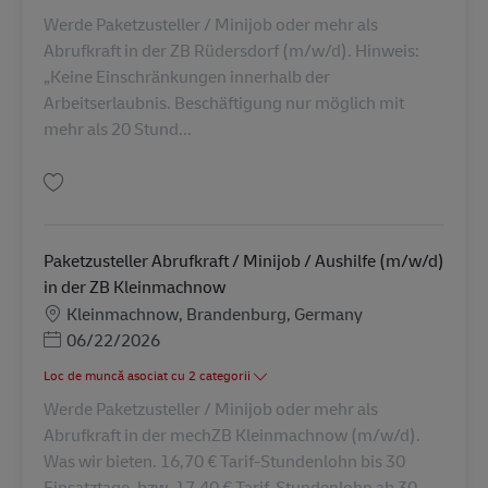
Werde Paketzusteller / Minijob oder mehr als
Abrufkraft in der ZB Rüdersdorf (m/w/d). Hinweis:
„Keine Einschränkungen innerhalb der
Arbeitserlaubnis. Beschäftigung nur möglich mit
mehr als 20 Stund...
Salvare Paketzusteller – Abrufkraft Minijob / Aushilfe (m/w/d) in der ZB 
Paketzusteller Abrufkraft / Minijob / Aushilfe (m/w/d)
in der ZB Kleinmachnow
Locație
Kleinmachnow, Brandenburg, Germany
Posted Date
06/22/2026
Loc de muncă asociat cu 2 categorii
Werde Paketzusteller / Minijob oder mehr als
Abrufkraft in der mechZB Kleinmachnow (m/w/d).
Was wir bieten. 16,70 € Tarif-Stundenlohn bis 30
Einsatztage, bzw. 17,40 € Tarif-Stundenlohn ab 30