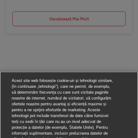
Vizualizează Mai Mult
Acest site web folosește cookie-uri și tehnologii similare,
(în continuare „tehnologii”), care ne permit, de exemplu,
să determinăm frecvența cu care sunt vizitate paginile
noastre de internet, numărul de vizitatori, să configurăm
ofertele noastre pentru avantaj și eficiență maxime și
pentru a ne sprijini eforturile de marketing. Aceste
tehnologii pot include transferuri de date către furnizori
terți cu sedii în țări care nu au un nivel adecvat de
protecție a datelor (de exemplu, Statele Unite). Pentru
informații suplimentare, inclusiv prelucrarea datelor de