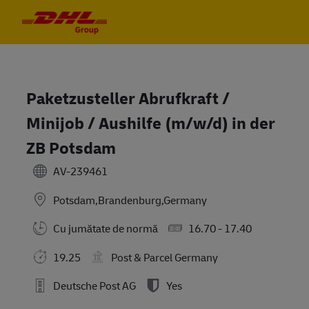
Skip to main content
Skip to main content
-
-
Paketzusteller Abrufkraft /
Minijob / Aushilfe (m/w/d) in der
ZB Potsdam
AV-239461
Potsdam,Brandenburg,Germany
Cu jumătate de normă
16.70 - 17.40
19.25
Post & Parcel Germany
Deutsche Post AG
Yes