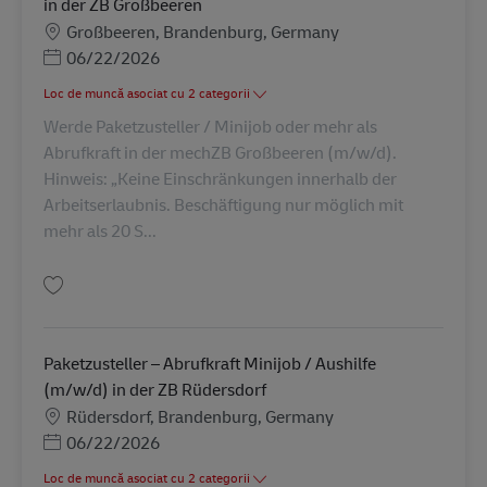
in der ZB Großbeeren
Locație
Großbeeren, Brandenburg, Germany
Posted Date
06/22/2026
Loc de muncă asociat cu 2 categorii
Werde Paketzusteller / Minijob oder mehr als
Abrufkraft in der mechZB Großbeeren (m/w/d).
Hinweis: „Keine Einschränkungen innerhalb der
Arbeitserlaubnis. Beschäftigung nur möglich mit
mehr als 20 S...
Salvare Paketzusteller Abrufkraft / Minijob / Aushilfe (m/w/d) in der ZB 
Paketzusteller – Abrufkraft Minijob / Aushilfe
(m/w/d) in der ZB Rüdersdorf
Locație
Rüdersdorf, Brandenburg, Germany
Posted Date
06/22/2026
Loc de muncă asociat cu 2 categorii