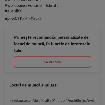
#werdeeinervonunshilfskraft
#aushilfe
#jobsNLBerlinPaket
Primește recomandări personalizate de
locuri de muncă, în funcție de interesele
tale.
Să începem
Locuri de muncă similare
Paketzusteller Abrufkraft / Minijob / Aushilfe (m/w/d)