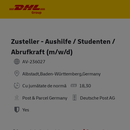
Skip to main content
Skip to main content
-
-
Zusteller - Aushilfe / Studenten /
Abrufkraft (m/w/d)
AV-236027
Albstadt,Baden-Württemberg,Germany
Cu jumătate de normă
18,30
Post & Parcel Germany
Deutsche Post AG
Yes