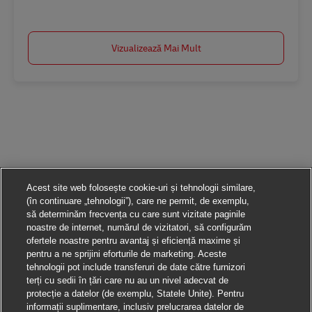
Salvare Zusteller - Aushilfe / Studenten / Abrufkraft (m/w/d) AV-235984
Vizualizează Mai Mult
Acest site web folosește cookie-uri și tehnologii similare,
(în continuare „tehnologii”), care ne permit, de exemplu,
să determinăm frecvența cu care sunt vizitate paginile
noastre de internet, numărul de vizitatori, să configurăm
ofertele noastre pentru avantaj și eficiență maxime și
pentru a ne sprijini eforturile de marketing. Aceste
tehnologii pot include transferuri de date către furnizori
terți cu sedii în țări care nu au un nivel adecvat de
protecție a datelor (de exemplu, Statele Unite). Pentru
informații suplimentare, inclusiv prelucrarea datelor de