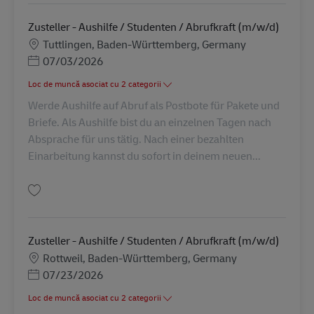
Zusteller - Aushilfe / Studenten / Abrufkraft (m/w/d)
Locație
Tuttlingen, Baden-Württemberg, Germany
Posted Date
07/03/2026
Loc de muncă asociat cu 2 categorii
Werde Aushilfe auf Abruf als Postbote für Pakete und
Briefe. Als Aushilfe bist du an einzelnen Tagen nach
Absprache für uns tätig. Nach einer bezahlten
Einarbeitung kannst du sofort in deinem neuen...
Salvare Zusteller - Aushilfe / Studenten / Abrufkraft (m/w/d) AV-303726
Zusteller - Aushilfe / Studenten / Abrufkraft (m/w/d)
Locație
Rottweil, Baden-Württemberg, Germany
Posted Date
07/23/2026
Loc de muncă asociat cu 2 categorii