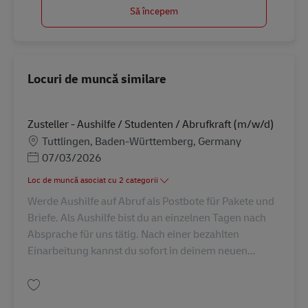
Să începem
Locuri de muncă similare
Zusteller - Aushilfe / Studenten / Abrufkraft (m/w/d)
Locație
Tuttlingen, Baden-Württemberg, Germany
Posted Date
07/03/2026
Loc de muncă asociat cu 2 categorii
Werde Aushilfe auf Abruf als Postbote für Pakete und
Briefe. Als Aushilfe bist du an einzelnen Tagen nach
Absprache für uns tätig. Nach einer bezahlten
Einarbeitung kannst du sofort in deinem neuen...
Salvare Zusteller - Aushilfe / Studenten / Abrufkraft (m/w/d) AV-235550