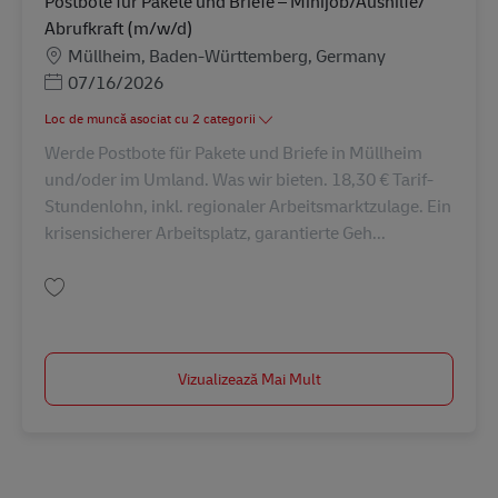
Postbote für Pakete und Briefe – Minijob/Aushilfe/
Abrufkraft (m/w/d)
Locație
Müllheim, Baden-Württemberg, Germany
Posted Date
07/16/2026
Loc de muncă asociat cu 2 categorii
Werde Postbote für Pakete und Briefe in Müllheim
und/oder im Umland. Was wir bieten. 18,30 € Tarif-
Stundenlohn, inkl. regionaler Arbeitsmarktzulage. Ein
krisensicherer Arbeitsplatz, garantierte Geh...
Salvare Postbote für Pakete und Briefe – Minijob/Aushilfe/ Abrufkraft (m/
Vizualizează Mai Mult