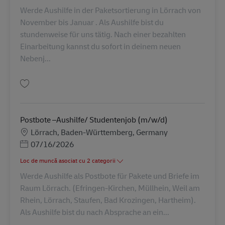
Werde Aushilfe in der Paketsortierung in Lörrach von
November bis Januar . Als Aushilfe bist du
stundenweise für uns tätig. Nach einer bezahlten
Einarbeitung kannst du sofort in deinem neuen
Nebenj...
Salvare Paketsortierung Aushilfe / Hilfskraft / Studentenjob (m/w/d) AV-3
Postbote –Aushilfe/ Studentenjob (m/w/d)
Locație
Lörrach, Baden-Württemberg, Germany
Posted Date
07/16/2026
Loc de muncă asociat cu 2 categorii
Werde Aushilfe als Postbote für Pakete und Briefe im
Raum Lörrach. (Efringen-Kirchen, Müllhein, Weil am
Rhein, Lörrach, Staufen, Bad Krozingen, Hartheim).
Als Aushilfe bist du nach Absprache an ein...