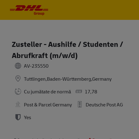
Skip to main content
Skip to main content
-
-
Zusteller - Aushilfe / Studenten /
Abrufkraft (m/w/d)
AV-235550
Tuttlingen,Baden-Württemberg,Germany
Cu jumătate de normă
17,78
Post & Parcel Germany
Deutsche Post AG
Yes