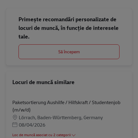
Primește recomandări personalizate de
locuri de muncă, în funcție de interesele
tale.
Să începem
Locuri de muncă similare
Paketsortierung Aushilfe / Hilfskraft / Studentenjob
(m/w/d)
Locație
Lörrach, Baden-Württemberg, Germany
Posted Date
08/04/2026
Loc de muncă asociat cu 2 categorii