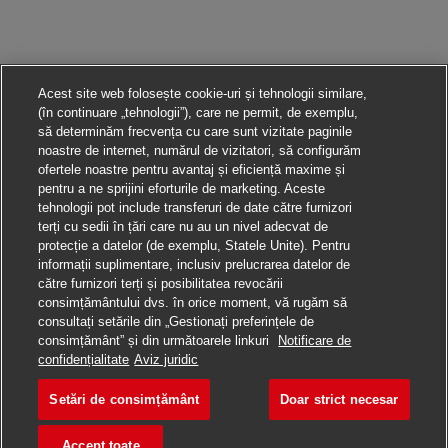
Acest site web folosește cookie-uri și tehnologii similare,
(în continuare „tehnologii”), care ne permit, de exemplu,
să determinăm frecvența cu care sunt vizitate paginile
noastre de internet, numărul de vizitatori, să configurăm
ofertele noastre pentru avantaj și eficiență maxime și
pentru a ne sprijini eforturile de marketing. Aceste
tehnologii pot include transferuri de date către furnizori
terți cu sedii în țări care nu au un nivel adecvat de
protecție a datelor (de exemplu, Statele Unite). Pentru
informații suplimentare, inclusiv prelucrarea datelor de
către furnizori terți și posibilitatea revocării
consimțământului dvs. în orice moment, vă rugăm să
consultați setările din „Gestionați preferințele de
consimțământ” și din următoarele linkuri
Notificare de
Aplică pentru această poziție
confidențialitate
Aviz juridic
Setări de consimțământ
Doar strict necesar
Zusteller - Aushilfe 
Salvare loc de muncă
Accept toate