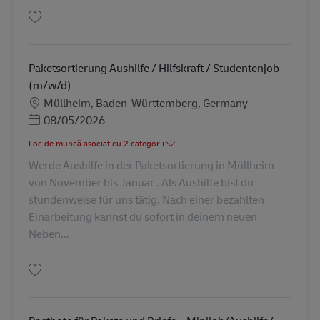
Salvare Postbote –Aushilfe/ Studentenjob (m/w/d) AV-329141
Paketsortierung Aushilfe / Hilfskraft / Studentenjob
(m/w/d)
Locație
Müllheim, Baden-Württemberg, Germany
Posted Date
08/05/2026
Loc de muncă asociat cu 2 categorii
Werde Aushilfe in der Paketsortierung in Müllheim
von November bis Januar . Als Aushilfe bist du
stundenweise für uns tätig. Nach einer bezahlten
Einarbeitung kannst du sofort in deinem neuen
Neben...
Salvare Paketsortierung Aushilfe / Hilfskraft / Studentenjob (m/w/d) AV-3