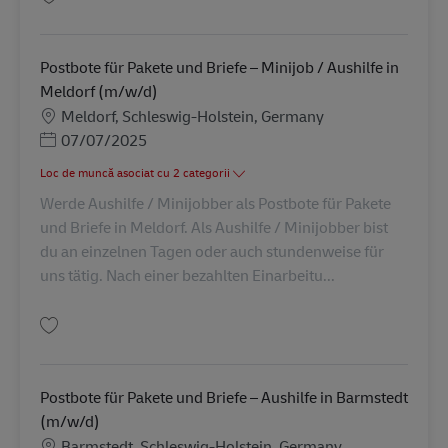
Salvare Postbote für Pakete und Briefe – Minijob / Aushilfe in St.Michael
Postbote für Pakete und Briefe – Minijob / Aushilfe in
Meldorf (m/w/d)
Locație
Meldorf, Schleswig-Holstein, Germany
Posted Date
07/07/2025
Loc de muncă asociat cu 2 categorii
Werde Aushilfe / Minijobber als Postbote für Pakete
und Briefe in Meldorf. Als Aushilfe / Minijobber bist
du an einzelnen Tagen oder auch stundenweise für
uns tätig. Nach einer bezahlten Einarbeitu...
Salvare Postbote für Pakete und Briefe – Minijob / Aushilfe in Meldorf (m
Postbote für Pakete und Briefe – Aushilfe in Barmstedt
(m/w/d)
Locație
Barmstedt, Schleswig-Holstein, Germany