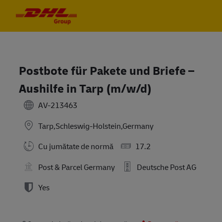
Skip to main content
Skip to main content
-
-
Postbote für Pakete und Briefe –
Aushilfe in Tarp (m/w/d)
AV-213463
Tarp,Schleswig-Holstein,Germany
Cu jumătate de normă
17.2
Post & Parcel Germany
Deutsche Post AG
Yes