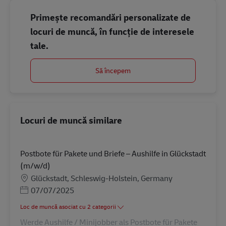
Primește recomandări personalizate de
locuri de muncă, în funcție de interesele
tale.
Să începem
Locuri de muncă similare
Postbote für Pakete und Briefe – Aushilfe in Glückstadt
(m/w/d)
Locație
Glückstadt, Schleswig-Holstein, Germany
Posted Date
07/07/2025
Loc de muncă asociat cu 2 categorii
Werde Aushilfe / Minijobber als Postbote für Pakete