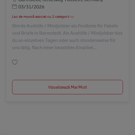
Posted Date
03/31/2026
Loc de muncă asociat cu 2 categorii
Werde Aushilfe / Minijobber als Postbote für Pakete
und Briefe in Barmstedt. Als Aushilfe / Minijobber bist
du an einzelnen Tagen oder auch stundenweise für
uns tätig. Nach einer bezahlten Einarbei...
Salvare Postbote für Pakete und Briefe – Aushilfe in Barmstedt (m/w/d) A
Vizualizează Mai Mult