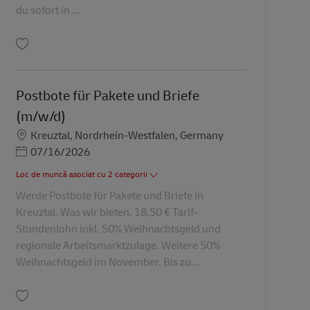
du sofort in ...
Salvare Postbote für Pakete und Briefe (m/w/d) als Aushilfe in Winterberg AV
Postbote für Pakete und Briefe
(m/w/d)
Locație
Kreuztal, Nordrhein-Westfalen, Germany
Posted Date
07/16/2026
Loc de muncă asociat cu 2 categorii
Werde Postbote für Pakete und Briefe in
Kreuztal. Was wir bieten. 18,50 € Tarif-
Stundenlohn inkl. 50% Weihnachtsgeld und
regionale Arbeitsmarktzulage. Weitere 50%
Weihnachtsgeld im November. Bis zu...
Salvare Postbote für Pakete und Briefe (m/w/d) AV-336209