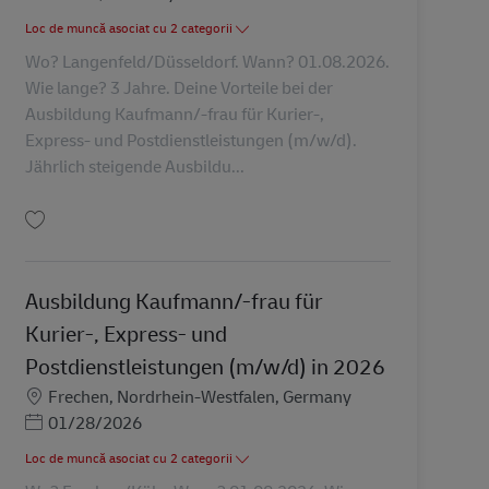
Loc de muncă asociat cu 2 categorii
Wo? Langenfeld/Düsseldorf. Wann? 01.08.2026.
Wie lange? 3 Jahre. Deine Vorteile bei der
Ausbildung Kaufmann/-frau für Kurier-,
Express- und Postdienstleistungen (m/w/d).
Jährlich steigende Ausbildu...
Salvare Ausbildung Kaufmann/-frau für Kurier-, Express- und Postdienstleis
Ausbildung Kaufmann/-frau für
Kurier-, Express- und
Postdienstleistungen (m/w/d) in 2026
Locație
Frechen, Nordrhein-Westfalen, Germany
Posted Date
01/28/2026
Loc de muncă asociat cu 2 categorii