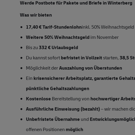
Werde Postbote für Pakete und Briefe in Winterberg
Was wir bieten
17,40 € Tarif-Stundenlohn
inkl. 50% Weihnachtsgeld
Weitere 50% Weihnachtsgeld
im November
Bis zu
332 € Urlaubsgeld
Du kannst sofort
befristet in Vollzeit
starten,
38,5
S
Möglichkeit der
Auszahlung von Überstunden
Ein
krisensicherer Arbeitsplatz, garantierte Gehal
pünktliche Gehaltszahlungen
Kostenlose
Bereitstellung von
hochwertiger Arbeit
Ausführliche Einweisung (bezahlt)
– wir machen dich
Unbefristete Übernahme
und
Entwicklungsmöglic
offenen Positionen
möglich