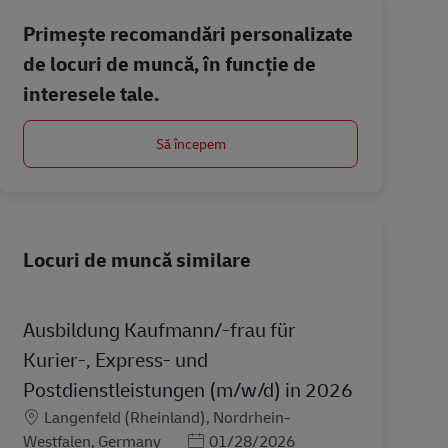
Primește recomandări personalizate
de locuri de muncă, în funcție de
interesele tale.
Să începem
Locuri de muncă similare
Ausbildung Kaufmann/-frau für
Kurier-, Express- und
Postdienstleistungen (m/w/d) in 2026
Locație
Langenfeld (Rheinland), Nordrhein-
Posted Date
Westfalen, Germany
01/28/2026