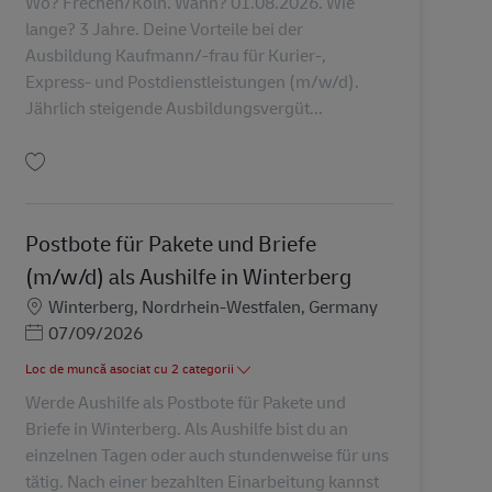
Wo? Frechen/Köln. Wann? 01.08.2026. Wie
lange? 3 Jahre. Deine Vorteile bei der
Ausbildung Kaufmann/-frau für Kurier-,
Express- und Postdienstleistungen (m/w/d).
Jährlich steigende Ausbildungsvergüt...
Salvare Ausbildung Kaufmann/-frau für Kurier-, Express- und Postdienstleis
Postbote für Pakete und Briefe
(m/w/d) als Aushilfe in Winterberg
Locație
Winterberg, Nordrhein-Westfalen, Germany
Posted Date
07/09/2026
Loc de muncă asociat cu 2 categorii
Werde Aushilfe als Postbote für Pakete und
Briefe in Winterberg. Als Aushilfe bist du an
einzelnen Tagen oder auch stundenweise für uns
tätig. Nach einer bezahlten Einarbeitung kannst