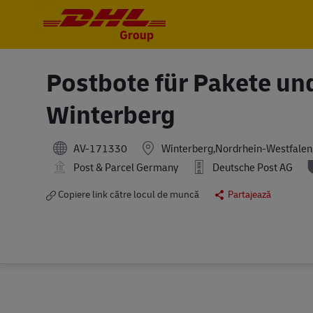
-
-
Postbote für Pakete und
Winterberg
AV-171330
Winterberg,Nordrhein-Westfale
Post & Parcel Germany
Deutsche Post AG
Copiere link către locul de muncă
Partajează