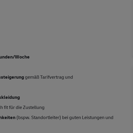
tunden/Woche
tssteigerung
gemäß Tarifvertrag und
skleidung
 fit für die Zustellung
hkeiten
(bspw. Standortleiter) bei guten Leistungen und