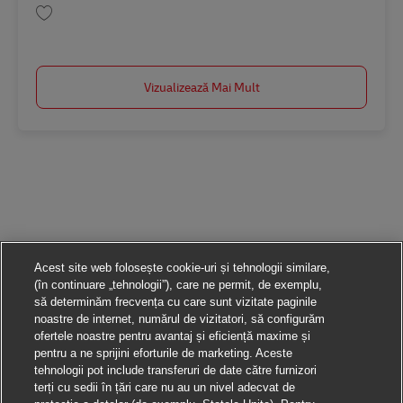
Salvare Postbote für Pakete und Briefe in Henstedt-Ulzburg (m/w/d) AV-2
Vizualizează Mai Mult
Acest site web folosește cookie-uri și tehnologii similare,
(în continuare „tehnologii”), care ne permit, de exemplu,
să determinăm frecvența cu care sunt vizitate paginile
noastre de internet, numărul de vizitatori, să configurăm
ofertele noastre pentru avantaj și eficiență maxime și
pentru a ne sprijini eforturile de marketing. Aceste
tehnologii pot include transferuri de date către furnizori
terți cu sedii în țări care nu au un nivel adecvat de