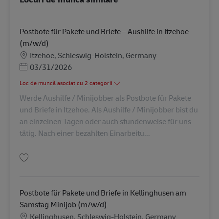
Postbote für Pakete und Briefe – Aushilfe in Itzehoe
(m/w/d)
Locație
Itzehoe, Schleswig-Holstein, Germany
Posted Date
03/31/2026
Loc de muncă asociat cu 2 categorii
Werde Aushilfe / Minijobber als Postbote für Pakete
und Briefe in Itzehoe. Als Aushilfe / Minijobber bist du
an einzelnen Tagen oder auch stundenweise für uns
tätig. Nach einer bezahlten Einarbeitu...
Salvare Postbote für Pakete und Briefe – Aushilfe in Itzehoe (m/w/d) AV-1
Postbote für Pakete und Briefe in Kellinghusen am
Samstag Minijob (m/w/d)
Locație
Kellinghusen, Schleswig-Holstein, Germany