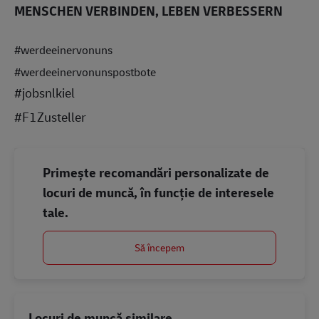
MENSCHEN VERBINDEN, LEBEN VERBESSERN
#werdeeinervonuns
#werdeeinervonunspostbote
#jobsnlkiel
#F1Zusteller
Primește recomandări personalizate de
locuri de muncă, în funcție de interesele
tale.
Să începem
Locuri de muncă similare