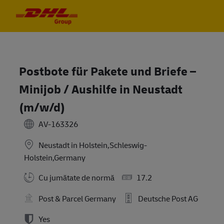
Skip to main content
Skip to main content
-
-
Postbote für Pakete und Briefe –
Minijob / Aushilfe in Neustadt
(m/w/d)
AV-163326
Neustadt in Holstein,Schleswig-
Holstein,Germany
Cu jumătate de normă
17.2
Post & Parcel Germany
Deutsche Post AG
Yes