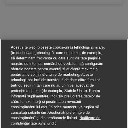
Acest site web folosește cookie-uri și tehnologii similare,
(în continuare „tehnologii”), care ne permit, de exemplu,
să determinăm frecvența cu care sunt vizitate paginile
noastre de internet, numărul de vizitatori, să configurăm
ofertele noastre pentru avantaj și eficiență maxime și
pentru a ne sprijini eforturile de marketing. Aceste
tehnologii pot include transferuri de date către furnizori
terți cu sedii în țări care nu au un nivel adecvat de
protecție a datelor (de exemplu, Statele Unite). Pentru
informații suplimentare, inclusiv prelucrarea datelor de
către furnizori terți și posibilitatea revocării
consimțământului dvs. în orice moment, vă rugăm să
consultați setările din „Gestionați preferințele de
consimțământ” și din următoarele linkuri
Notificare de
Aplică pentru această poziție
confidențialitate
Aviz juridic