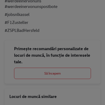
#werdeeinervonuns
#werdeeinervonunspostbote
#jobsnlkassel
#F1Zusteller
#ZSPLBadHersfeld
Primește recomandări personalizate de
locuri de muncă, în funcție de interesele
tale.
Să începem
Locuri de muncă similare