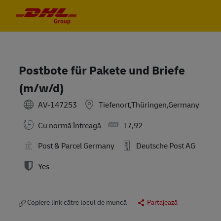
Skip to main content
Skip to main content
-
-
Postbote für Pakete und Briefe
(m/w/d)
AV-147253
Tiefenort,Thüringen,Germany
Cu normă întreagă
17,92
Post & Parcel Germany
Deutsche Post AG
Yes
Copiere link către locul de muncă
Partajează