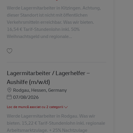
Werde Lagermitarbeiter in Kitzingen. Achtung,
dieser Standort ist nicht mit öffentlichen
Verkehrsmitteln erreichbar. Was wir bieten.
16,54 € Tarif-Stundenlohn inkl. 50%
Weihnachtsgeld und regionale...
Salvare Lagermitarbeiter / Lagerhelfer (m/w/d) AV-326655
Lagermitarbeiter / Lagerhelfer –
Aushilfe (m/w/d)
Locație
Rodgau, Hessen, Germany
Posted Date
07/08/2026
Loc de muncă asociat cu 2 categorii
Werde Lagermitarbeiter in Rodgau. Was wir
bieten. 15,22 € Tarif-Stundenlohn inkl. regionale
Arbeitsmarktzulage. + 25% Nachtzulage