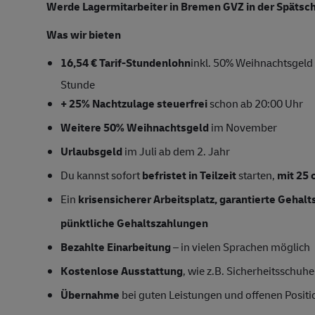
Werde Lagermitarbeiter in Bremen GVZ in der Spätsch
Was wir bieten
16,54 € Tarif-Stundenlohn
inkl. 50% Weihnachtsgeld
Stunde
+ 25% Nachtzulage steuerfrei
schon ab 20:00 Uhr
Weitere 50% Weihnachtsgeld
im November
Urlaubsgeld
im Juli ab dem 2. Jahr
Du kannst sofort
befristet in Teilzeit
starten,
mit
25 
Ein
krisensicherer Arbeitsplatz, garantierte Gehal
pünktliche Gehaltszahlungen
Bezahlte Einarbeitung
– in vielen Sprachen möglich
Kostenlose Ausstattung
, wie z.B. Sicherheitsschu
Übernahme
bei guten Leistungen und offenen Posit