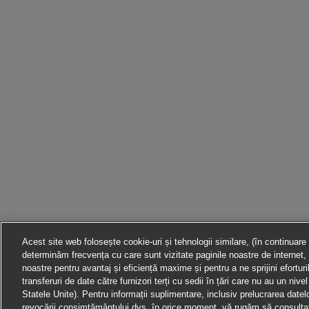
Acest site web folosește cookie-uri și tehnologii similare, (în continuare
determinăm frecvența cu care sunt vizitate paginile noastre de internet, 
noastre pentru avantaj și eficiență maxime și pentru a ne sprijini efortur
transferuri de date către furnizori terți cu sedii în țări care nu au un ni
Statele Unite). Pentru informații suplimentare, inclusiv prelucrarea datelor 
revocării consimțământului dvs. în orice moment, vă rugăm să consultați 