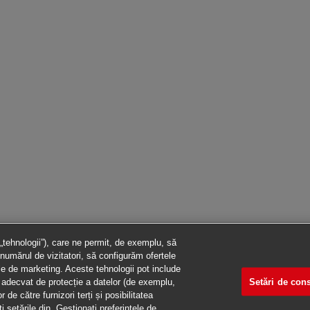
 „tehnologii”), care ne permit, de exemplu, să
numărul de vizitatori, să configurăm ofertele
ile de marketing. Aceste tehnologii pot include
Setări de co
vel adecvat de protecție a datelor (de exemplu,
de către furnizori terți și posibilitatea
setările din „Gestionați preferințele de