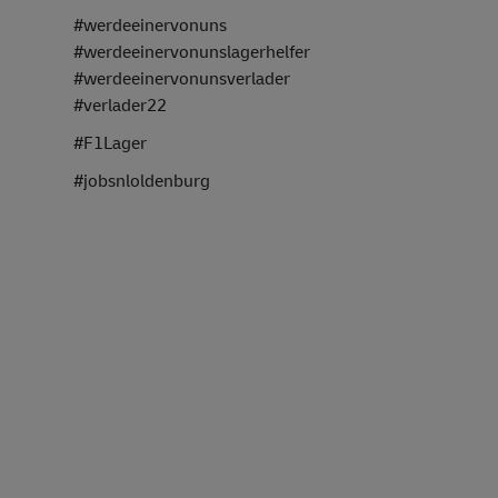
#werdeeinervonuns
#werdeeinervonunslagerhelfer
#werdeeinervonunsverlader
#verlader22
#F1Lager
#jobsnloldenburg