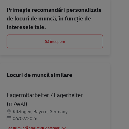
Primește recomandări personalizate
de locuri de muncă, în funcție de
interesele tale.
Să începem
Locuri de muncă similare
Lagermitarbeiter / Lagerhelfer
(m/w/d)
Locație
Kitzingen, Bayern, Germany
Posted Date
06/02/2026
Loc de muncă asociat cu 2 categorii