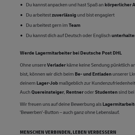
Du kannst anpacken und hast Spaß an
körperlicher A
Du arbeitest
zuverlässig
und bist engagiert
Du arbeitest gern im
Team
Du kannst dich auf Deutsch oder Englisch
unterhalte
Werde Lagermitarbeiter bei Deutsche Post DHL
Ohne unsere
Verlader
käme keine Sendung pünktlich an
bist, können wir dich beim
Be- und Entladen
unserer Lk
deinem
Lager-Job
maßgeblich zur Kundenzufriedenheit
Auch
Quereinsteiger
,
Rentner
oder
Studenten
sind bei
Wir freuen uns auf deine Bewerbung als
Lagermitarbeit
'Bewerben'-Button – auch ganz ohne Lebenslauf.
MENSCHEN VERBINDEN, LEBEN VERBESSERN