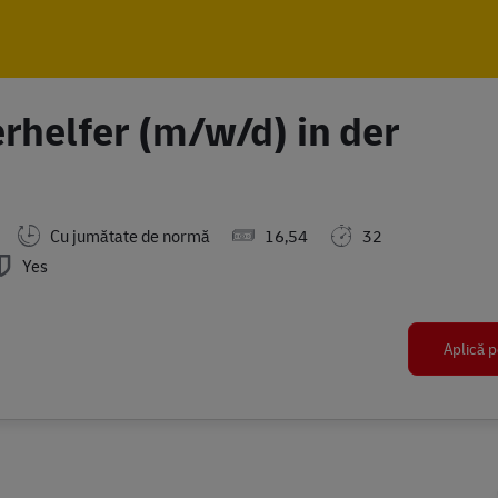
Skip to main content
Skip to main content
rhelfer (m/w/d) in der
Cu jumătate de normă
16,54
32
Yes
Aplică p