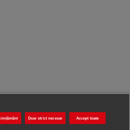
nsimțământ
Doar strict necesar
Accept toate