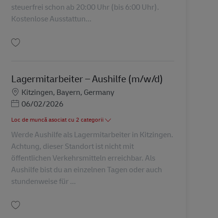
steuerfrei schon ab 20:00 Uhr (bis 6:00 Uhr).
Kostenlose Ausstattun...
Salvare Lagermitarbeiter / Lagerhelfer – Aushilfe (m/w/d) AV-114439
Lagermitarbeiter – Aushilfe (m/w/d)
Locație
Kitzingen, Bayern, Germany
Posted Date
06/02/2026
Loc de muncă asociat cu 2 categorii
Werde Aushilfe als Lagermitarbeiter in Kitzingen.
Achtung, dieser Standort ist nicht mit
öffentlichen Verkehrsmitteln erreichbar. Als
Aushilfe bist du an einzelnen Tagen oder auch
stundenweise für ...
Salvare Lagermitarbeiter – Aushilfe (m/w/d) AV-326660