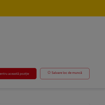
Lagermitarbeit
Salvare loc de muncă
entru această poziție