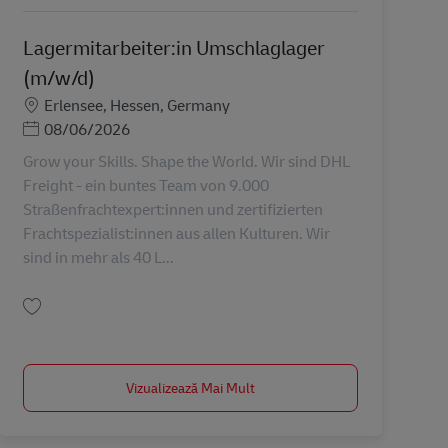
Lagermitarbeiter:in Umschlaglager
(m/w/d)
Locație
Erlensee, Hessen, Germany
Posted Date
08/06/2026
Grow your Skills. Shape the World. Wir sind DHL
Freight - ein buntes Team von 9.000
Straßenfrachtexpert:innen und zertifizierten
Frachtspezialist:innen aus allen Kulturen. Wir
sind in mehr als 40 L...
Salvare Lagermitarbeiter:in Umschlaglager (m/w/d) AV-326016
Vizualizează Mai Mult