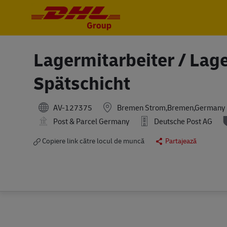
-
-
Lagermitarbeiter / Lage
Spätschicht
AV-127375
Bremen Strom,Bremen,Germany
Post & Parcel Germany
Deutsche Post AG
Copiere link către locul de muncă
Partajează