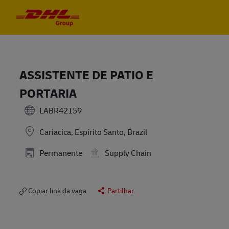
Skip to main content
Skip to main content
-
-
ASSISTENTE DE PATIO E
PORTARIA
LABR42159
Cariacica, Espírito Santo, Brazil
Permanente
Supply Chain
Copiar link da vaga
Partilhar