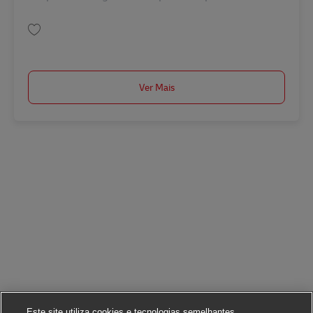
Guardar ASSISTENTE DE TAREFAS BR42069
Ver Mais
Este site utiliza cookies e tecnologias semelhantes