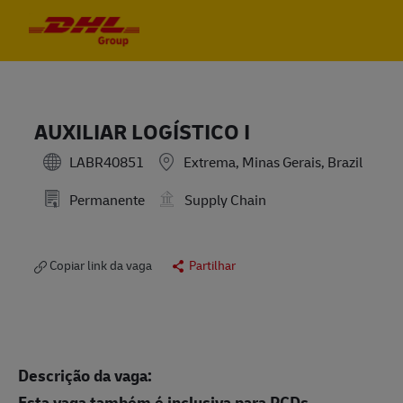
Skip to main content
Skip to main content
-
-
AUXILIAR LOGÍSTICO I
LABR40851
Extrema, Minas Gerais, Brazil
Permanente
Supply Chain
Copiar link da vaga
Partilhar
Descrição da vaga:
Esta vaga também é inclusiva para PCDs.