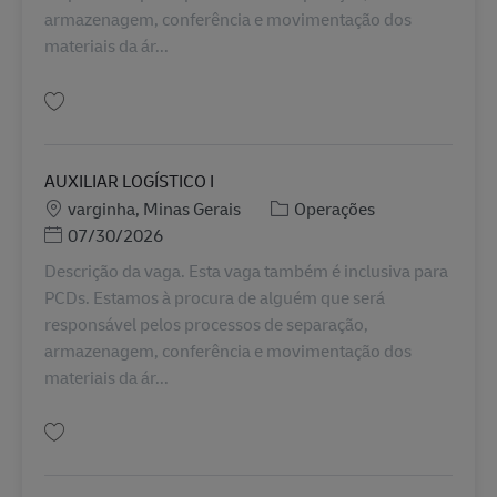
armazenagem, conferência e movimentação dos
materiais da ár...
Guardar AUXILIAR LOGÍSTICO I BR43320
AUXILIAR LOGÍSTICO I
Localização
Categoria
varginha, Minas Gerais
Operações
Posted Date
07/30/2026
Descrição da vaga. Esta vaga também é inclusiva para
PCDs. Estamos à procura de alguém que será
responsável pelos processos de separação,
armazenagem, conferência e movimentação dos
materiais da ár...
Guardar AUXILIAR LOGÍSTICO I BR43107