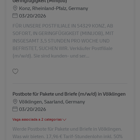
Geringfügigkeit (Minijob)
Localização
Konz, Rheinland-Pfalz, Germany
Posted Date
03/20/2026
FÜR UNSERE POSTFILIALE IN 54329 KONZ, AB
SOFORT, IN GERINGFÜGIGKEIT (MINIJOB), MIT
INSGESAMT 3,5 STUNDEN PRO WOCHE UND
BEFRISTET, SUCHEN WIR. Verkäufer Postfiliale
(m/w/d). Sie sind kunden- und ser...
Guardar Verkäufer Postfiliale (m,w,d) in 54329 Konz in Geringfügigkeit (M
Postbote für Pakete und Briefe (m/w/d) in Völklingen
Localização
Völklingen, Saarland, Germany
Posted Date
03/20/2026
Vaga associada a 2 categorias
Werde Postbote für Pakete und Briefe in Völklingen.
Was wir bieten. 17,96 € Tarif-Stundenlohn inkl. 50%