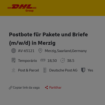
Skip to main content
Skip to main content
-
-
Postbote für Pakete und Briefe
(m/w/d) in Merzig
AV-65121
Merzig,Saarland,Germany
Temporário
18,50
38.5
Post & Parcel
Deutsche Post AG
Yes
Copiar link da vaga
Partilhar