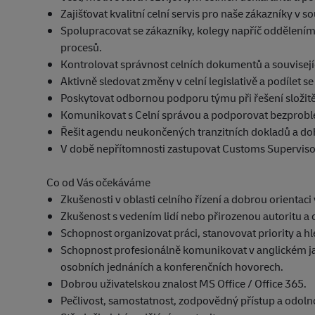
Zajišťovat kvalitní celní servis pro naše zákazníky v s
Spolupracovat se zákazníky, kolegy napříč odděleními
procesů.
Kontrolovat správnost celních dokumentů a souvisejíc
Aktivně sledovat změny v celní legislativě a podílet se
Poskytovat odbornou podporu týmu při řešení složitěj
Komunikovat s Celní správou a podporovat bezproblé
Řešit agendu neukončených tranzitních dokladů a do
V době nepřítomnosti zastupovat Customs Supervisora
Co od Vás očekáváme
Zkušenosti v oblasti celního řízení a dobrou orientaci v
Zkušenost s vedením lidí nebo přirozenou autoritu a 
Schopnost organizovat práci, stanovovat priority a hle
Schopnost profesionálně komunikovat v anglickém jazy
osobních jednáních a konferenčních hovorech.
Dobrou uživatelskou znalost MS Office / Office 365.
Pečlivost, samostatnost, zodpovědný přístup a odolno