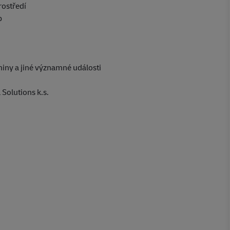
rostředí
p
niny a jiné významné události
Solutions k.s.