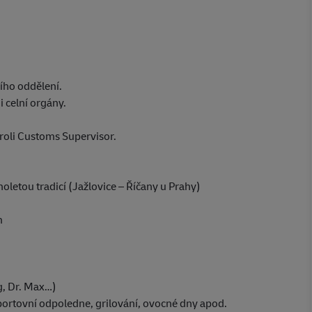
ího oddělení.
 celní orgány.
roli Customs Supervisor.
oletou tradicí (Jažlovice – Říčany u Prahy)
m
g, Dr. Max…)
ortovní odpoledne, grilování, ovocné dny apod.