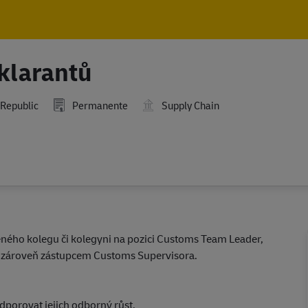
Skip to main content
Skip to main content
klarantů
 Republic
Permanente
Supply Chain
eného kolegu či kolegyni na pozici Customs Team Leader,
a zároveň zástupcem Customs Supervisora.
odporovat jejich odborný růst.