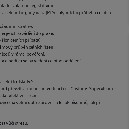
ouladu s platnou legislativou.
 a celními orgány na zajištění plynulého průběhu celních
í administrativy.
 na jejich zavádění do praxe.
ších celních případů.
mový průběh celních řízení.
hledů v rámci pověření.
 a podílet se na vedení celního oddělení.
 celní legislativě.
chuť převzít v budoucnu vedoucí roli Customs Supervisora.
dat efektivní řešení.
ce na velmi dobré úrovni, a to jak písemně, tak při
st vůči stresu.