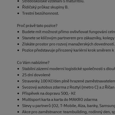
Středoškolské vzdělání s maturitou.
Řidičský průkaz skupiny B.
Trestní bezúhonnost.
Proč právě tato pozice?
Budete mít možnost přímo ovlivňovat fungování celn
Stanete se klíčovým partnerem pro zákazníky, kolegy i
Získáte prostor pro rozvoj manažerských dovedností.
Pozice představuje přirozený kariérní krok směrem k 
Co Vám nabízíme?
Stabilní zázemí moderní logistické společnosti s dlouh
25 dní dovolené
Stravenky 100 Kč/den plně hrazené zaměstnavatele
Svozový autobus zdarma z Roztyl (metro C) a z Říčan
Příspěvek na dopravu 500,- Kč
Multisport karta a karta do MAKRO zdarma
Slevy u partnerů (O2, T-Mobile, Alza, banky, Samsun
Akce pro zaměstnance: teambuilding, rodinný den, sp