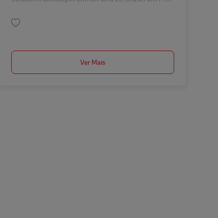
Guardar DISPONENT Landverkehr im Bereich Automotive (M/W/D) AV-36099
Ver Mais