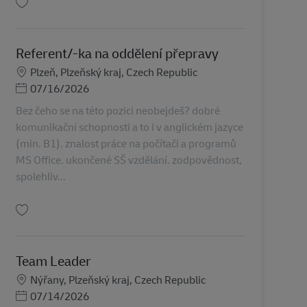
Guardar Team Leader v logistice AV-368192
Referent/-ka na oddělení přepravy
Localização
Plzeň, Plzeňský kraj, Czech Republic
Posted Date
07/16/2026
Bez čeho se na této pozici neobejdeš? dobré
komunikační schopnosti a to i v anglickém jazyce
(min. B1). znalost práce na počítači a programů
MS Office. ukončené SŠ vzdělání. zodpovědnost,
spolehliv...
Guardar Referent/-ka na oddělení přepravy AV-343242
Team Leader
Localização
Nýřany, Plzeňský kraj, Czech Republic
Posted Date
07/14/2026