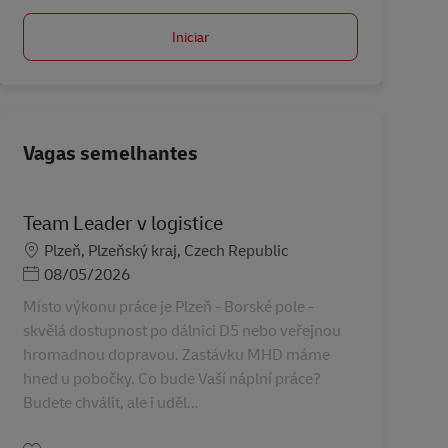
Iniciar
Vagas semelhantes
Team Leader v logistice
Localização
Plzeň, Plzeňský kraj, Czech Republic
Posted Date
08/05/2026
Místo výkonu práce je Plzeň - Borské pole -
skvělá dostupnost po dálnici D5 nebo veřejnou
hromadnou dopravou. Zastávku MHD máme
hned u pobočky. Co bude Vaší náplní práce?
Budete chválit, ale i uděl...