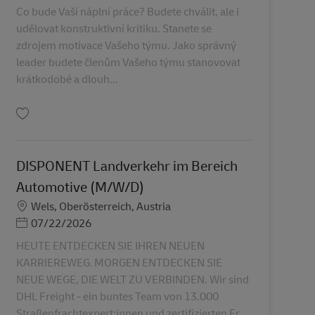
Co bude Vaší náplní práce? Budete chválit, ale i
udělovat konstruktivní kritiku. Stanete se
zdrojem motivace Vašeho týmu. Jako správný
leader budete členům Vašeho týmu stanovovat
krátkodobé a dlouh...
Guardar Team Leader AV-364003
DISPONENT Landverkehr im Bereich
Automotive (M/W/D)
Localização
Wels, Oberösterreich, Austria
Posted Date
07/22/2026
HEUTE ENTDECKEN SIE IHREN NEUEN
KARRIEREWEG. MORGEN ENTDECKEN SIE
NEUE WEGE, DIE WELT ZU VERBINDEN. Wir sind
DHL Freight - ein buntes Team von 13.000
Straßenfrachtexpert:innen und zertifizierten Fr...