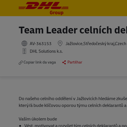
-
-
Team Leader celních de
AV-363153
Jažlovice,Středočeský kraj,Czech
DHL Solutions k.s.
Copiar link da vaga
Partilhar
Do našeho celního oddělení v Jažlovicích hledáme zkuš
který/á bude klíčovou oporou týmu celních deklarantů 
Vaším úkolem bude
Vést, motivovat a rozvíjet tým celních deklarantů a p