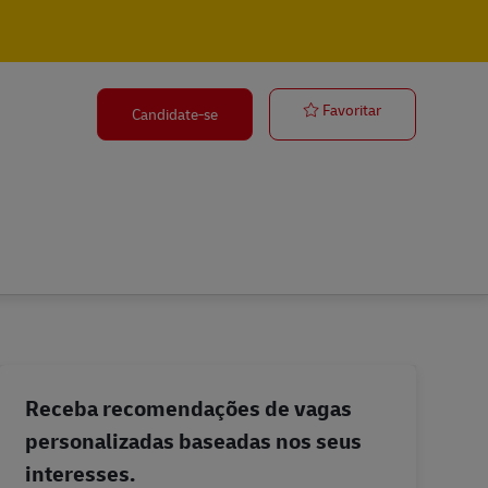
Team Leader c
Favoritar
Candidate-se
Receba recomendações de vagas
personalizadas baseadas nos seus
interesses.