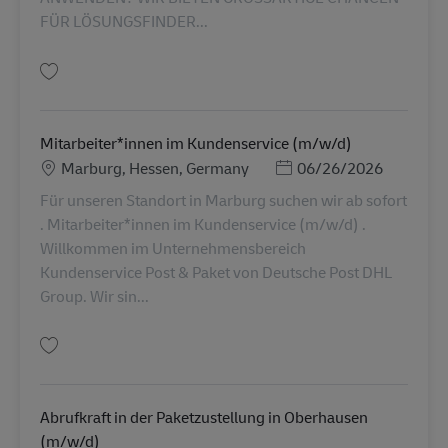
FÜR LÖSUNGSFINDER...
Guardar Teamleitung im Kundenservice (m/w/d) AV-358481
Mitarbeiter*innen im Kundenservice (m/w/d)
Localização
Posted Date
Marburg, Hessen, Germany
06/26/2026
Für unseren Standort in Marburg suchen wir ab sofort
. Mitarbeiter*innen im Kundenservice (m/w/d) .
Willkommen im Unternehmensbereich
Kundenservice Post & Paket von Deutsche Post DHL
Group. Wir sin...
Guardar Mitarbeiter*innen im Kundenservice (m/w/d) AV-360772
Abrufkraft in der Paketzustellung in Oberhausen
(m/w/d)