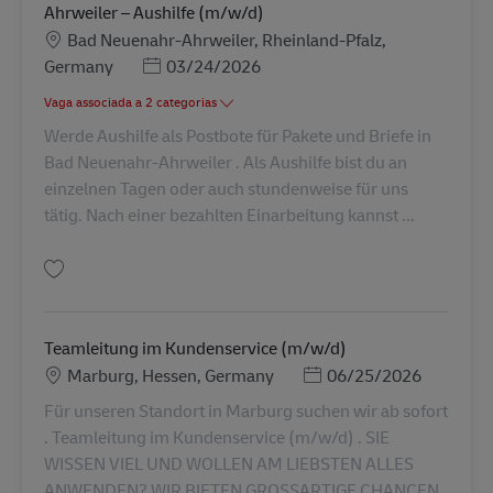
Ahrweiler – Aushilfe (m/w/d)
Localização
Bad Neuenahr-Ahrweiler, Rheinland-Pfalz,
Posted Date
Germany
03/24/2026
Vaga associada a 2 categorias
Werde Aushilfe als Postbote für Pakete und Briefe in
Bad Neuenahr-Ahrweiler . Als Aushilfe bist du an
einzelnen Tagen oder auch stundenweise für uns
tätig. Nach einer bezahlten Einarbeitung kannst ...
Guardar Postbote für Pakete und Briefe in Bad Neuenahr-Ahrweiler – Aush
Teamleitung im Kundenservice (m/w/d)
Localização
Posted Date
Marburg, Hessen, Germany
06/25/2026
Für unseren Standort in Marburg suchen wir ab sofort
. Teamleitung im Kundenservice (m/w/d) . SIE
WISSEN VIEL UND WOLLEN AM LIEBSTEN ALLES
ANWENDEN? WIR BIETEN GROSSARTIGE CHANCEN