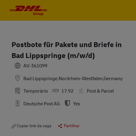
Skip to main content
Skip to main content
-
-
Postbote für Pakete und Briefe in
Bad Lippspringe (m/w/d)
AV-361099
Bad Lippspringe,Nordrhein-Westfalen,Germany
Temporário
17.92
Post & Parcel
Deutsche Post AG
Yes
Copiar link da vaga
Partilhar