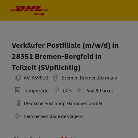
Skip to main content
Skip to main content
-
-
Verkäufer Postfiliale (m/w/d) in
28351 Bremen-Borgfeld in
Teilzeit (SVpflichtig)
AV-359810
Bremen,Bremen,Germany
Temporário
14.5
Post & Parcel
Deutsche Post Shop Hannover GmbH
Travel Required
Sem necessidade de viagens