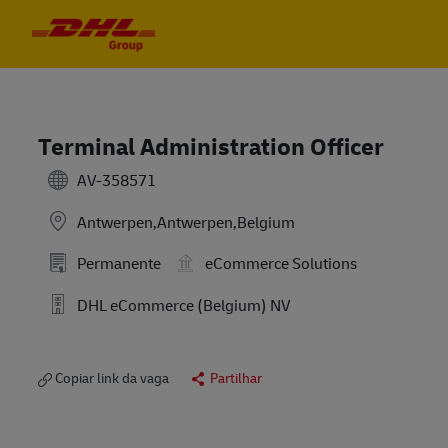
Skip to main content
Skip to main content
-
-
Terminal Administration Officer
AV-358571
Antwerpen,Antwerpen,Belgium
Permanente
eCommerce Solutions
DHL eCommerce (Belgium) NV
Copiar link da vaga
Partilhar