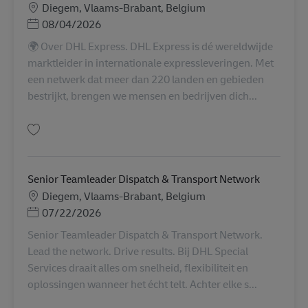
Localização
Diegem, Vlaams-Brabant, Belgium
Posted Date
08/04/2026
🌍 Over DHL Express. DHL Express is dé wereldwijde
marktleider in internationale expressleveringen. Met
een netwerk dat meer dan 220 landen en gebieden
bestrijkt, brengen we mensen en bedrijven dich...
Guardar Customer Service Frontline Advisor AV-364281
Senior Teamleader Dispatch & Transport Network
Localização
Diegem, Vlaams-Brabant, Belgium
Posted Date
07/22/2026
Senior Teamleader Dispatch & Transport Network.
Lead the network. Drive results. Bij DHL Special
Services draait alles om snelheid, flexibiliteit en
oplossingen wanneer het écht telt. Achter elke s...