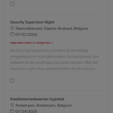
Guardar Senior Teamleader Dispatch & Transport Network AV-353874
Security Supervisor Night
Localização
Steenokkerzeel, Vlaams-Brabant, Belgium
Posted Date
07/31/2026
Vaga associada a 2 categorias
Als Security Supervisor verzeker jij een veilige
omgeving voor onze gebouwen, ons personeel, ons
netwerk én de zendingen van onze klanten. Met dat
doel voor ogen stuur je activiteiten van de subcon...
Guardar Security Supervisor Night AV-357789
Kwaliteitsmedewerker logistiek
Localização
Antwerpen, Antwerpen, Belgium
Posted Date
07/24/2026