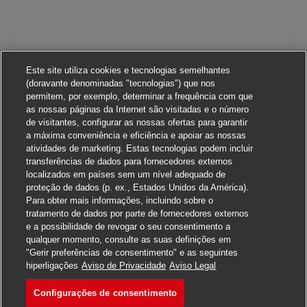
Este site utiliza cookies e tecnologias semelhantes
(doravante denominadas "tecnologias") que nos
permitem, por exemplo, determinar a frequência com que
as nossas páginas da Internet são visitadas e o número
de visitantes, configurar as nossas ofertas para garantir
a máxima conveniência e eficiência e apoiar as nossas
atividades de marketing. Estas tecnologias podem incluir
transferências de dados para fornecedores externos
localizados em países sem um nível adequado de
proteção de dados (p. ex., Estados Unidos da América).
Para obter mais informações, incluindo sobre o
tratamento de dados por parte de fornecedores externos
e a possibilidade de revogar o seu consentimento a
qualquer momento, consulte as suas definições em
"Gerir preferências de consentimento" e as seguintes
Candidate-se
hiperligações
Aviso de Privacidade
Aviso Legal
Configurações de consentimento
Terminal Administration Of
Favoritar