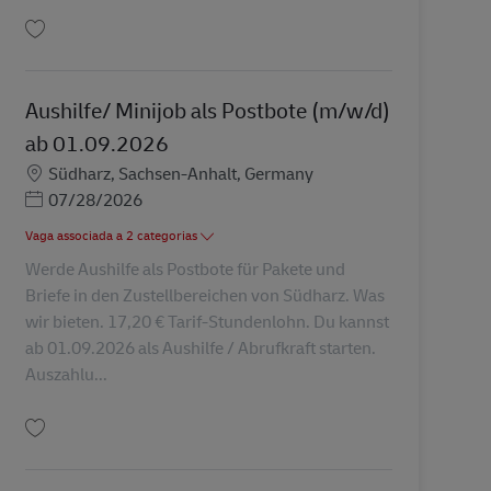
Guardar Aushilfe/ Minijob als Postbote (m/w/d) ab 01.09.2026 AV-356633
Aushilfe/ Minijob als Postbote (m/w/d)
ab 01.09.2026
Localização
Südharz, Sachsen-Anhalt, Germany
Posted Date
07/28/2026
Vaga associada a 2 categorias
Werde Aushilfe als Postbote für Pakete und
Briefe in den Zustellbereichen von Südharz. Was
wir bieten. 17,20 € Tarif-Stundenlohn. Du kannst
ab 01.09.2026 als Aushilfe / Abrufkraft starten.
Auszahlu...
Guardar Aushilfe/ Minijob als Postbote (m/w/d) ab 01.09.2026 AV-356629