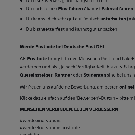
Du bist zuverlässig und hängst dich rein
Du darfst einen
Pkw fahren /
kannst
Fahrrad fahren
Du kannst dich sehr gut auf Deutsch
unterhalten
(mi
Du bist
wetterfest
und kannst gut anpacken
Werde Postbote bei Deutsche Post DHL
Als
Postbote
bringst du den Menschen Post- und Pakets
verderben und bist, je nach Verfügbarkeit, bis zu 5-8
Quereinsteiger
,
Rentner
oder
Studenten
sind bei uns h
Wir freuen uns auf deine Bewerbung, am besten
online!
Klicke dazu einfach auf den 'Bewerben'-Button – bitte mi
MENSCHEN VERBINDEN, LEBEN VERBESSERN
#werdeeinervonuns
#werdeeinervonunspostbote
#aushilfe