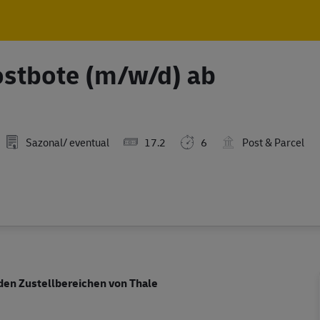
Skip to main content
Skip to main content
Postbote (m/w/d) ab
Sazonal/ eventual
17.2
6
Post & Parcel
 den Zustellbereichen von Thale