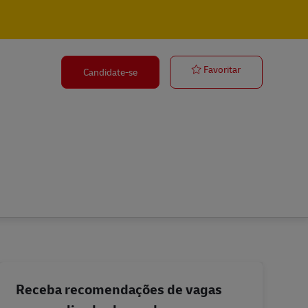
Aushilfe/ Min
Favoritar
Candidate-se
Receba recomendações de vagas