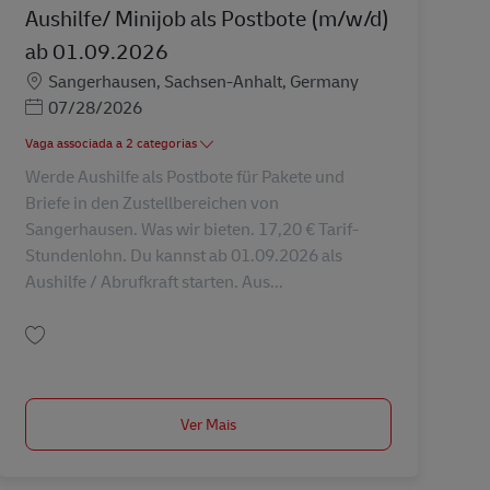
Aushilfe/ Minijob als Postbote (m/w/d)
ab 01.09.2026
Localização
Sangerhausen, Sachsen-Anhalt, Germany
Posted Date
07/28/2026
Vaga associada a 2 categorias
Werde Aushilfe als Postbote für Pakete und
Briefe in den Zustellbereichen von
Sangerhausen. Was wir bieten. 17,20 € Tarif-
Stundenlohn. Du kannst ab 01.09.2026 als
Aushilfe / Abrufkraft starten. Aus...
Guardar Aushilfe/ Minijob als Postbote (m/w/d) ab 01.09.2026 AV-357700
Ver Mais