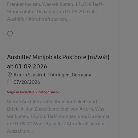
Frankenhausen. Was wir bieten. 17,20 € Tarif-
Stundenlohn. Du kannst ab 01.09.2026 als
Aushilfe / Abrufkraft starten...
Guardar Aushilfe/ Minijob als Postbote (m/w/d) ab 01.09.2026 AV-356635
Aushilfe/ Minijob als Postbote (m/w/d)
ab 01.09.2026
Localização
Artern/Unstrut, Thüringen, Germany
Posted Date
07/28/2026
Vaga associada a 2 categorias
Werde Aushilfe als Postbote für Pakete und
Briefe in den Zustellbereichen von Artern. Was
wir bieten. 17,20 € Tarif-Stundenlohn. Du kannst
ab 01.09.2026 als Aushilfe / Abrufkraft starten.
Auszahlun...