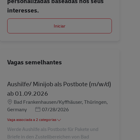
personalizadas baseadas nos seus
interesses.
Iniciar
Vagas semelhantes
Aushilfe/ Minijob als Postbote (m/w/d)
ab 01.09.2026
Localização
Bad Frankenhausen/Kyffhäuser, Thüringen,
Posted Date
Germany
07/28/2026
Vaga associada a 2 categorias
Werde Aushilfe als Postbote für Pakete und
Briefe in den Zustellbereichen von Bad