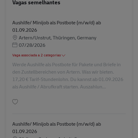
Vagas semelhantes
Aushilfe/ Minijob als Postbote (m/w/d) ab
01.09.2026
Localização
Artern/Unstrut, Thüringen, Germany
Posted Date
07/28/2026
Vaga associada a 2 categorias
Werde Aushilfe als Postbote für Pakete und Briefe in
den Zustellbereichen von Artern. Was wir bieten.
17,20 € Tarif-Stundenlohn. Du kannst ab 01.09.2026
als Aushilfe / Abrufkraft starten. Auszahlun...
Guardar Aushilfe/ Minijob als Postbote (m/w/d) ab 01.09.2026 AV-356633
Aushilfe/ Minijob als Postbote (m/w/d) ab
01.09.2026