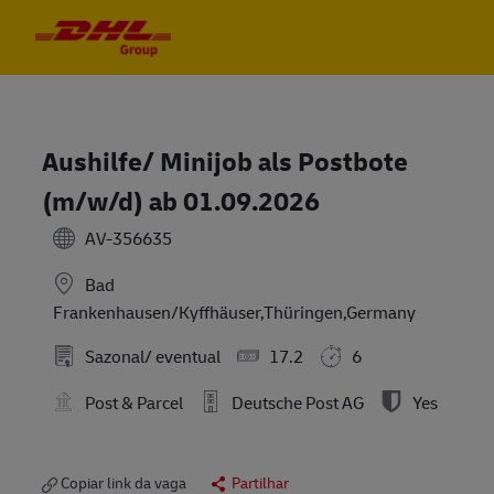
Skip to main content
Skip to main content
-
-
Aushilfe/ Minijob als Postbote
(m/w/d) ab 01.09.2026
AV-356635
Bad
Frankenhausen/Kyffhäuser,Thüringen,Germany
Sazonal/ eventual
17.2
6
Post & Parcel
Deutsche Post AG
Yes
Copiar link da vaga
Partilhar