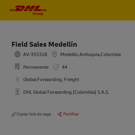
Skip to main content
Skip to main content
-
-
Field Sales Medellín
AV-355318
Medellín,Antioquia,Colombia
Permanente
44
Global Forwarding, Freight
DHL Global Forwarding (Colombia) S.A.S.
Copiar link da vaga
Partilhar