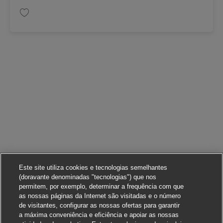
Guardar SALES MANAGER REGIÓN ANDINA O PACIFICA AV-360676
Este site utiliza cookies e tecnologias semelhantes
(doravante denominadas "tecnologias") que nos
permitem, por exemplo, determinar a frequência com que
as nossas páginas da Internet são visitadas e o número
de visitantes, configurar as nossas ofertas para garantir
a máxima conveniência e eficiência e apoiar as nossas