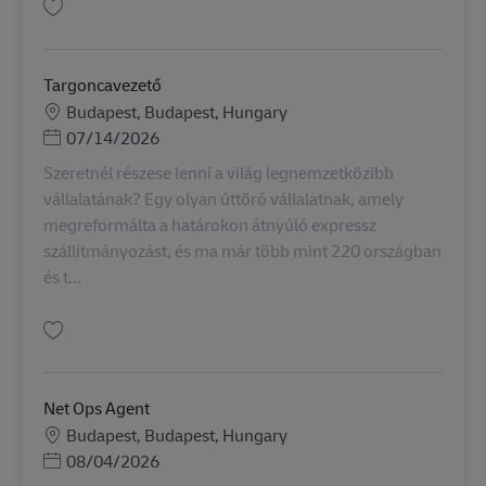
Guardar Targoncavezető AV-349847
Targoncavezető
Localização
Budapest, Budapest, Hungary
Posted Date
07/14/2026
Szeretnél részese lenni a világ legnemzetközibb
vállalatának? Egy olyan úttörő vállalatnak, amely
megreformálta a határokon átnyúló expressz
szállítmányozást, és ma már több mint 220 országban
és t...
Guardar Targoncavezető AV-357977
Net Ops Agent
Localização
Budapest, Budapest, Hungary
Posted Date
08/04/2026