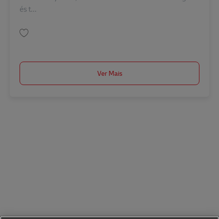
és t...
Guardar Raktáros Munkatárs (éjszaka) AV-359431
Ver Mais