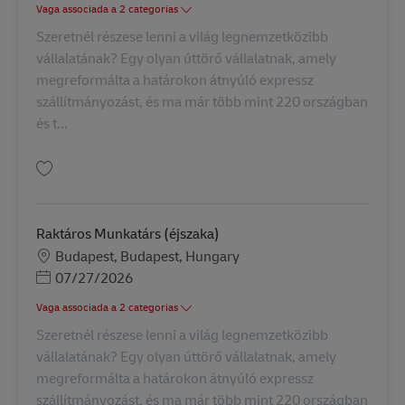
Vaga associada a 2 categorias
Szeretnél részese lenni a világ legnemzetközibb
vállalatának? Egy olyan úttörő vállalatnak, amely
megreformálta a határokon átnyúló expressz
szállítmányozást, és ma már több mint 220 országban
és t...
Guardar Net Ops Agent AV-362538
Raktáros Munkatárs (éjszaka)
Localização
Budapest, Budapest, Hungary
Posted Date
07/27/2026
Vaga associada a 2 categorias
Szeretnél részese lenni a világ legnemzetközibb
vállalatának? Egy olyan úttörő vállalatnak, amely
megreformálta a határokon átnyúló expressz
szállítmányozást, és ma már több mint 220 országban