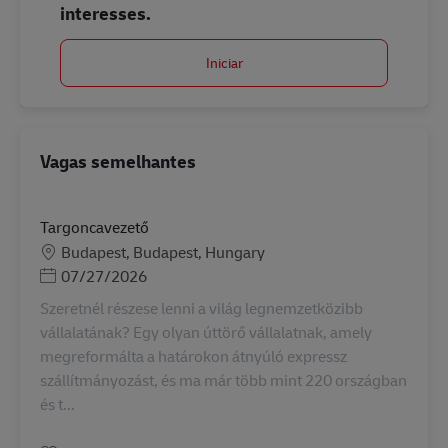
interesses.
Iniciar
Vagas semelhantes
Targoncavezető
Localização
Budapest, Budapest, Hungary
Posted Date
07/27/2026
Szeretnél részese lenni a világ legnemzetközibb
vállalatának? Egy olyan úttörő vállalatnak, amely
megreformálta a határokon átnyúló expressz
szállítmányozást, és ma már több mint 220 országban
és t...