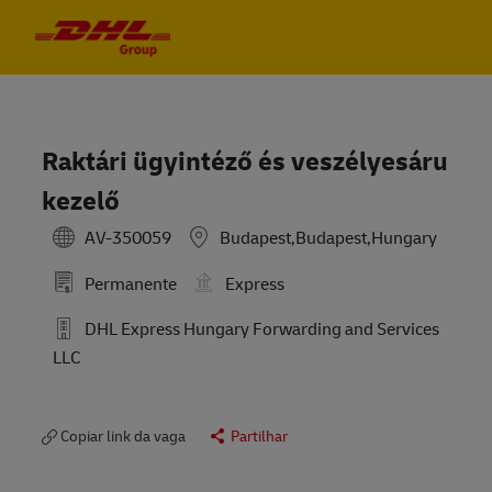
Skip to main content
Skip to main content
-
-
Raktári ügyintéző és veszélyesáru
kezelő
AV-350059
Budapest,Budapest,Hungary
Permanente
Express
DHL Express Hungary Forwarding and Services
LLC
Copiar link da vaga
Partilhar