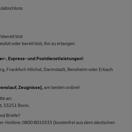
hulabschluss
sbereit bist
tzt oder bereit bist, ihn zu erlangen
ier-, Express- und Postdienstleistungen!
rg, Frankfurt-Höchst, Darmstadt, Bensheim oder Erbach
enslauf, Zeugnisse),
am besten online!
tte an:
t, 53251 Bonn.
nd Briefe?
ber-Hotline: 0800 8010333 (kostenfrei aus dem deutschen