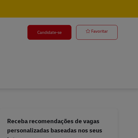
Ausbildung Fac
Favoritar
Candidate-se
Receba recomendações de vagas
personalizadas baseadas nos seus