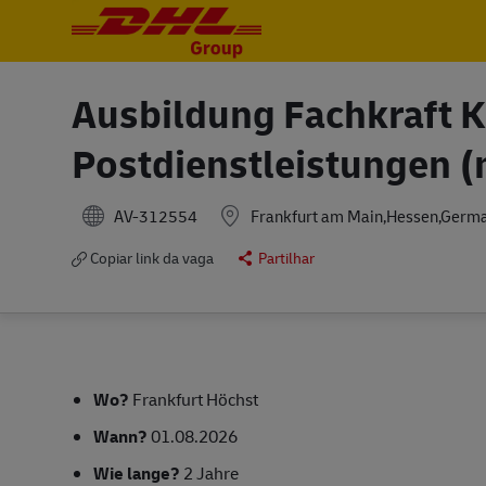
-
-
Ausbildung Fachkraft Ku
Postdienstleistungen (
AV-312554
Frankfurt am Main,Hessen,Germ
Copiar link da vaga
Partilhar
Wo?
Frankfurt Höchst
Wann?
01.08.2026
Wie lange?
2 Jahre