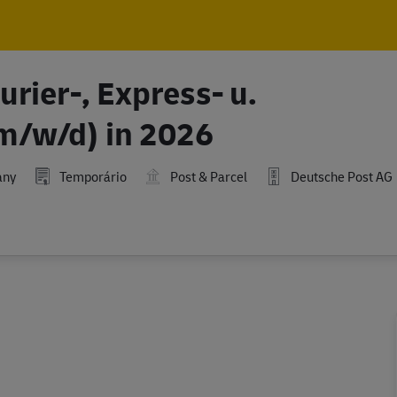
Skip to main content
Skip to main content
rier-, Express- u.
m/w/d) in 2026
any
Temporário
Post & Parcel
Deutsche Post AG