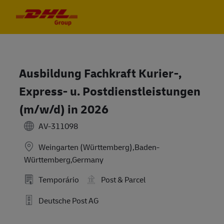
Skip to main content
Skip to main content
-
-
Ausbildung Fachkraft Kurier-,
Express- u. Postdienstleistungen
(m/w/d) in 2026
AV-311098
Weingarten (Württemberg),Baden-
Württemberg,Germany
Temporário
Post & Parcel
Deutsche Post AG