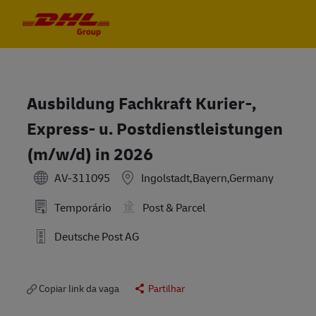
Skip to main content
Skip to main content
-
-
Ausbildung Fachkraft Kurier-,
Express- u. Postdienstleistungen
(m/w/d) in 2026
AV-311095
Ingolstadt,Bayern,Germany
Temporário
Post & Parcel
Deutsche Post AG
Copiar link da vaga
Partilhar