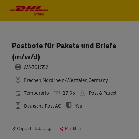
Skip to main content
Skip to main content
-
-
Postbote für Pakete und Briefe
(m/w/d)
AV-301552
Frechen,Nordrhein-Westfalen,Germany
Temporário
17.96
Post & Parcel
Deutsche Post AG
Yes
Copiar link da vaga
Partilhar