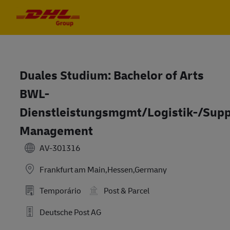
Skip to main content
Skip to main content
-
-
Duales Studium: Bachelor of Arts
BWL-
Dienstleistungsmgmt/Logistik-/Sup
Management
AV-301316
Frankfurt am Main,Hessen,Germany
Temporário
Post & Parcel
Deutsche Post AG