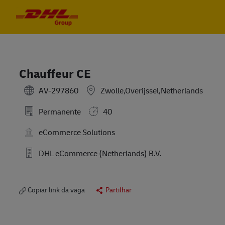
Skip to main content
Skip to main content
-
-
Chauffeur CE
AV-297860
Zwolle,Overijssel,Netherlands
Permanente
40
eCommerce Solutions
DHL eCommerce (Netherlands) B.V.
Copiar link da vaga
Partilhar