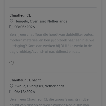
Guardar Chauffeur CE AV-356228
Chauffeur CE
Localização
Hengelo, Overijssel, Netherlands
Posted Date
08/05/2026
Ben jij een chauffeur die houdt van duidelijke routes,
modern materieel en ben jij op zoek naar een nieuwe
uitdaging? Kom dan werken bij DHL! Je werkt in de
dag-, middag/avond- of nachtdienst en da...
Guardar Chauffeur CE AV-367421
Chauffeur CE nacht
Localização
Zwolle, Overijssel, Netherlands
Posted Date
06/18/2026
Ben jij een Chauffeur CE die graag ’s nachts rijdt en
houdt van rust op de weg? Voor de RegioHub van