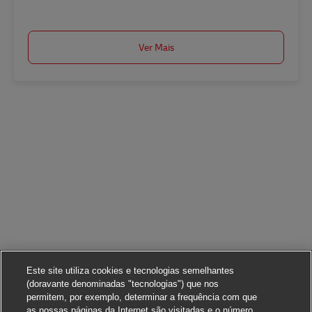
Guardar Postbote für Pakete und Briefe in Barmstedt (m/w/d) AV-289372
Ver Mais
Este site utiliza cookies e tecnologias semelhantes
(doravante denominadas "tecnologias") que nos
permitem, por exemplo, determinar a frequência com que
as nossas páginas da Internet são visitadas e o número