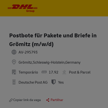
Skip to main content
Skip to main content
-
-
Postbote für Pakete und Briefe in
Grömitz (m/w/d)
AV-295793
Grömitz,Schleswig-Holstein,Germany
Temporário
17.92
Post & Parcel
Deutsche Post AG
Yes
Copiar link da vaga
Partilhar