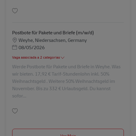
Guardar Postbote für Pakete und Briefe (m/w/d) AV-343846
Postbote für Pakete und Briefe (m/w/d)
Localização
Weyhe, Niedersachsen, Germany
Posted Date
08/05/2026
Vaga associada a 2 categorias
Werde Postbote für Pakete und Briefe in Weyhe. Was
wir bieten. 17,92 € Tarif-Stundenlohn inkl. 50%
Weihnachtsgeld . Weitere 50% Weihnachtsgeld im
November. Bis zu 332 € Urlaubsgeld. Du kannst
sofor...
Guardar Postbote für Pakete und Briefe (m/w/d) AV-334732
Ver Mais