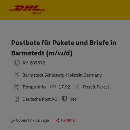
Skip to main content
Skip to main content
-
-
Postbote für Pakete und Briefe in
Barmstedt (m/w/d)
AV-289372
Barmstedt,Schleswig-Holstein,Germany
Temporário
17.92
Post & Parcel
Deutsche Post AG
Yes
Copiar link da vaga
Partilhar