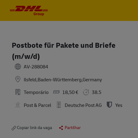
Skip to main content
Skip to main content
-
-
Postbote für Pakete und Briefe
(m/w/d)
AV-288084
Ilsfeld,Baden-Württemberg,Germany
Temporário
18,50 €
38.5
Post & Parcel
Deutsche Post AG
Yes
Copiar link da vaga
Partilhar