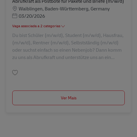
Abrufkraft als Postbote für Pakete und Briefe (m/w/d)
Localização
Waiblingen, Baden-Württemberg, Germany
Posted Date
03/20/2026
Vaga associada a 2 categorias
Du bist Schüler (m/w/d), Student (m/w/d), Hausfrau,
(m/w/d), Rentner (m/w/d), Selbstständig (m/w/d)
oder suchst einfach so einen Nebenjob? Dann komm
zu uns als Abrufkraft und unterstütze uns an ein...
Guardar Abrufkraft als Postbote für Pakete und Briefe (m/w/d) AV-326925
Ver Mais