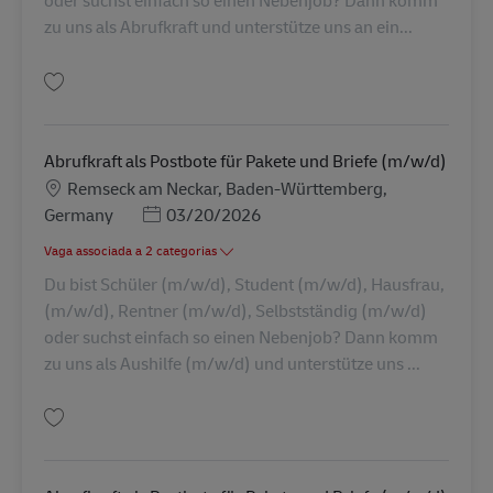
oder suchst einfach so einen Nebenjob? Dann komm
zu uns als Abrufkraft und unterstütze uns an ein...
Guardar Postbote für Briefe und Pakete (m/w/d) AV-326983
Abrufkraft als Postbote für Pakete und Briefe (m/w/d)
Localização
Remseck am Neckar, Baden-Württemberg,
Posted Date
Germany
03/20/2026
Vaga associada a 2 categorias
Du bist Schüler (m/w/d), Student (m/w/d), Hausfrau,
(m/w/d), Rentner (m/w/d), Selbstständig (m/w/d)
oder suchst einfach so einen Nebenjob? Dann komm
zu uns als Aushilfe (m/w/d) und unterstütze uns ...
Guardar Abrufkraft als Postbote für Pakete und Briefe (m/w/d) AV-326933