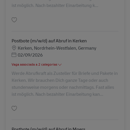
ist möglich. Nach bezahlter Einarbeitung k...
Guardar Postbote (m/w/d) auf Abruf in Kevelaer AV-274132
Postbote (m/w/d) auf Abruf in Kerken
Localização
Kerken, Nordrhein-Westfalen, Germany
Posted Date
02/09/2026
Vaga associada a 2 categorias
Werde Abrufkraft als Zusteller für Briefe und Pakete in
Kerken. Wir brauchen Dich ganze Tage oder auch
stundenweise morgens oder nachmittags. Fast alles
ist möglich. Nach bezahlter Einarbeitung kan...
Guardar Postbote (m/w/d) auf Abruf in Kerken AV-273018
Postbote (m/w/d) auf Abruf in Moers