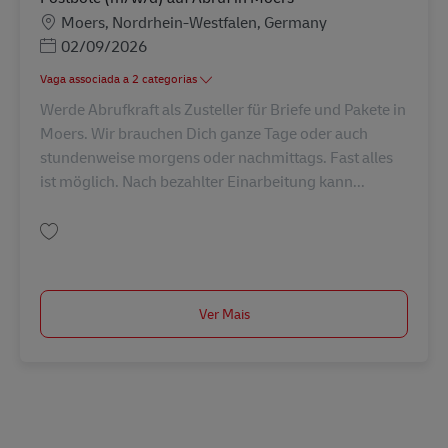
Localização
Moers, Nordrhein-Westfalen, Germany
Posted Date
02/09/2026
Vaga associada a 2 categorias
Werde Abrufkraft als Zusteller für Briefe und Pakete in
Moers. Wir brauchen Dich ganze Tage oder auch
stundenweise morgens oder nachmittags. Fast alles
ist möglich. Nach bezahlter Einarbeitung kann...
Guardar Postbote (m/w/d) auf Abruf in Moers AV-273022
Ver Mais