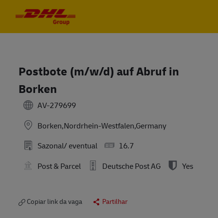
Skip to main content
Skip to main content
-
-
Postbote (m/w/d) auf Abruf in
Borken
AV-279699
Borken,Nordrhein-Westfalen,Germany
Sazonal/ eventual
16.7
Post & Parcel
Deutsche Post AG
Yes
Copiar link da vaga
Partilhar