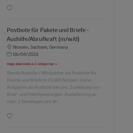
Guardar Postbote für Pakete und Briefe - Minijob / Aushilfe (m/w/d) AV-3304
Postbote für Pakete und Briefe -
Aushilfe/Abrufkraft (m/w/d)
Localização
Nossen, Sachsen, Germany
Posted Date
06/04/2026
Vaga associada a 2 categorias
Werde Aushilfe / Minijobber als Postbote für
Pakete und Briefe in 01683 Nossen. Deine
Aufgaben als Postbote bei uns. Zustellung von
Brief- und Paketsendungen. Auslieferung an
max. 2 Werktagen pro W...
Guardar Postbote für Pakete und Briefe - Aushilfe/Abrufkraft (m/w/d) AV-306