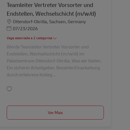
Teamleiter Vertreter Vorsorter und
Endstellen, Wechselschicht (m/w/d)
Localização
Ottendorf-Okrilla, Sachsen, Germany
Posted Date
07/23/2026
Vaga associada a 2 categorias
Werde Teamleiter Vertreter Vorsorter und
Endstellen, Wechselschicht (m/w/d) im
Paketzentrum Ottendorf-Okrilla. Was wir bieten.
Ein sicherer Arbeitgeber. Bezahlte Einarbeitung
durch erfahrene Kolleg...
Guardar Teamleiter Vertreter Vorsorter und Endstellen, Wechselschicht (m/w
Ver Mais