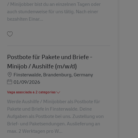
/ Minijobber bist du an einzelnen Tagen oder
auch stundenweise für uns tätig. Nach einer
bezahlten Einar...
Guardar Postbote für Pakete und Briefe – Minijob / Aushilfe (m/w/d) AV-2217
Postbote für Pakete und Briefe -
Minijob / Aushilfe (m/w/d)
Localização
Finsterwalde, Brandenburg, Germany
Posted Date
01/09/2026
Vaga associada a 2 categorias
Werde Aushilfe / Minijobber als Postbote für
Pakete und Briefe in Finsterwalde. Deine
Aufgaben als Postbote bei uns. Zustellung von
Brief- und Paketsendungen. Auslieferung an
max. 2 Werktagen pro W...