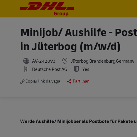
-
-
Minijob/ Aushilfe - Pos
in Jüterbog (m/w/d)
AV-242093
Jüterbog,Brandenburg,Germany
Deutsche Post AG
Yes
Copiar link da vaga
Partilhar
Werde Aushilfe/ Minijobber als Postbote für Pakete u