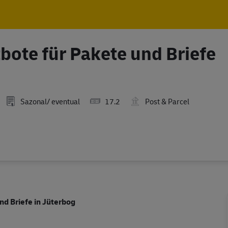
Skip to main content
Skip to main content
tbote für Pakete und Briefe
Sazonal/ eventual
17.2
Post & Parcel
nd Briefe in Jüterbog