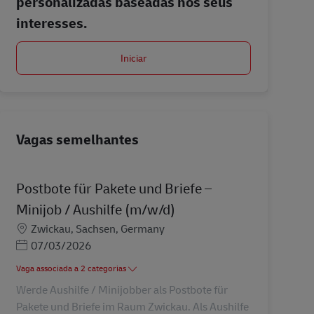
personalizadas baseadas nos seus
interesses.
Iniciar
Vagas semelhantes
Postbote für Pakete und Briefe –
Minijob / Aushilfe (m/w/d)
Localização
Zwickau, Sachsen, Germany
Posted Date
07/03/2026
Vaga associada a 2 categorias
Werde Aushilfe / Minijobber als Postbote für
Pakete und Briefe im Raum Zwickau. Als Aushilfe