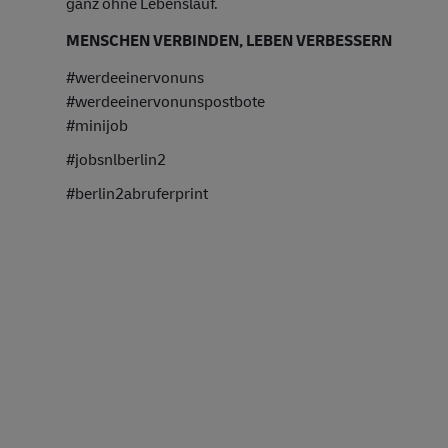
ganz ohne Lebenslauf.
MENSCHEN VERBINDEN, LEBEN VERBESSERN
#werdeeinervonuns
#werdeeinervonunspostbote
#minijob
#jobsnlberlin2
#berlin2abruferprint