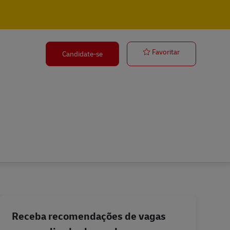
Minijob/ Aushi
Favoritar
Candidate-se
Receba recomendações de vagas