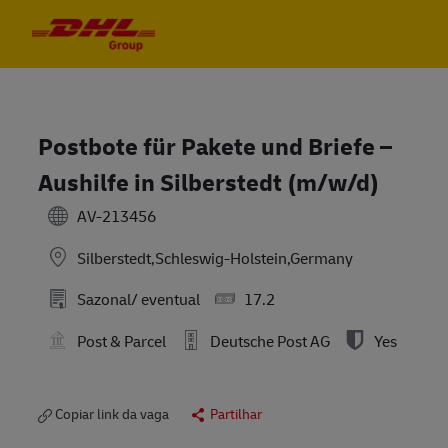
Skip to main content
Skip to main content
-
-
Postbote für Pakete und Briefe –
Aushilfe in Silberstedt (m/w/d)
AV-213456
Silberstedt,Schleswig-Holstein,Germany
Sazonal/ eventual
17.2
Post & Parcel
Deutsche Post AG
Yes
Copiar link da vaga
Partilhar