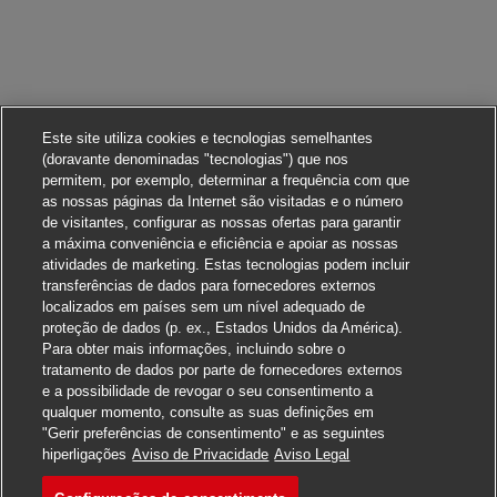
Este site utiliza cookies e tecnologias semelhantes
(doravante denominadas "tecnologias") que nos
permitem, por exemplo, determinar a frequência com que
as nossas páginas da Internet são visitadas e o número
de visitantes, configurar as nossas ofertas para garantir
a máxima conveniência e eficiência e apoiar as nossas
atividades de marketing. Estas tecnologias podem incluir
transferências de dados para fornecedores externos
localizados em países sem um nível adequado de
proteção de dados (p. ex., Estados Unidos da América).
Para obter mais informações, incluindo sobre o
tratamento de dados por parte de fornecedores externos
e a possibilidade de revogar o seu consentimento a
qualquer momento, consulte as suas definições em
"Gerir preferências de consentimento" e as seguintes
Candidate-se
hiperligações
Aviso de Privacidade
Aviso Legal