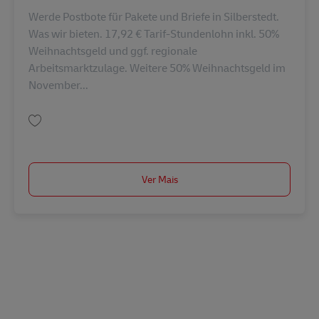
Werde Postbote für Pakete und Briefe in Silberstedt.
Was wir bieten. 17,92 € Tarif-Stundenlohn inkl. 50%
Weihnachtsgeld und ggf. regionale
Arbeitsmarktzulage. Weitere 50% Weihnachtsgeld im
November...
Guardar Postbote für Pakete und Briefe in Silberstedt (m/w/d) AV-288839
Ver Mais