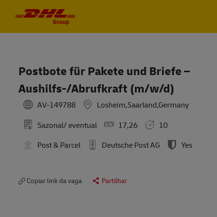
Skip to main content
Skip to main content
-
-
Postbote für Pakete und Briefe –
Aushilfs-/Abrufkraft (m/w/d)
AV-149788
Losheim,Saarland,Germany
Sazonal/ eventual
17,26
10
Post & Parcel
Deutsche Post AG
Yes
Copiar link da vaga
Partilhar