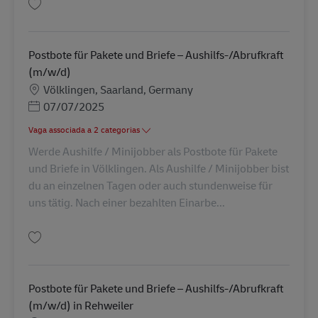
Guardar Postbote für Pakete und Briefe – Aushilfs-/Abrufkraft (m/w/d) AV
Postbote für Pakete und Briefe – Aushilfs-/Abrufkraft
(m/w/d)
Localização
Völklingen, Saarland, Germany
Posted Date
07/07/2025
Vaga associada a 2 categorias
Werde Aushilfe / Minijobber als Postbote für Pakete
und Briefe in Völklingen. Als Aushilfe / Minijobber bist
du an einzelnen Tagen oder auch stundenweise für
uns tätig. Nach einer bezahlten Einarbe...
Guardar Postbote für Pakete und Briefe – Aushilfs-/Abrufkraft (m/w/d) AV
Postbote für Pakete und Briefe – Aushilfs-/Abrufkraft
(m/w/d) in Rehweiler