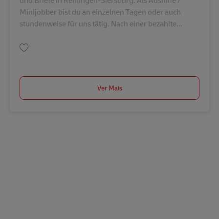
Minijobber bist du an einzelnen Tagen oder auch
stundenweise für uns tätig. Nach einer bezahlte...
Guardar Postbote für Pakete und Briefe – Aushilfs-/Abrufkraft (m/w/d) in
Ver Mais