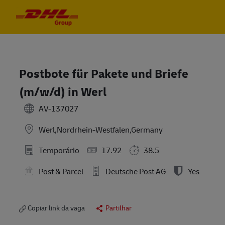
Skip to main content
Skip to main content
-
-
Postbote für Pakete und Briefe
(m/w/d) in Werl
AV-137027
Werl,Nordrhein-Westfalen,Germany
Temporário
17.92
38.5
Post & Parcel
Deutsche Post AG
Yes
Copiar link da vaga
Partilhar