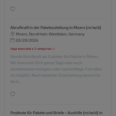
Guardar Abrufkraft in der Paketzustellung in Duisburg (m/w/d) AV-273014
Abrufkraft in der Paketzustellung in Moers (m/w/d)
Localização
Moers, Nordrhein-Westfalen, Germany
Posted Date
03/20/2026
Vaga associada a 2 categorias
Werde Abrufkraft als Zusteller für Pakete in Moers.
Wir brauchen Dich ganze Tage oder auch
stundenweise morgens oder nachmittags. Fast alles
ist möglich. Nach bezahlter Einarbeitung kannst Du
als A...
Guardar Abrufkraft in der Paketzustellung in Moers (m/w/d) AV-273003
Postbote für Pakete und Briefe – Aushilfe (m/w/d) in