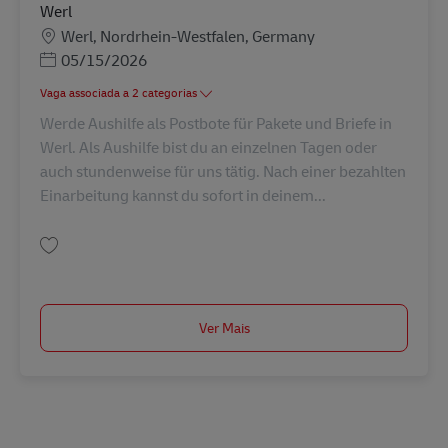
Werl
Localização
Werl, Nordrhein-Westfalen, Germany
Posted Date
05/15/2026
Vaga associada a 2 categorias
Werde Aushilfe als Postbote für Pakete und Briefe in
Werl. Als Aushilfe bist du an einzelnen Tagen oder
auch stundenweise für uns tätig. Nach einer bezahlten
Einarbeitung kannst du sofort in deinem...
Guardar Postbote für Pakete und Briefe – Aushilfe (m/w/d) in Werl AV-129
Ver Mais