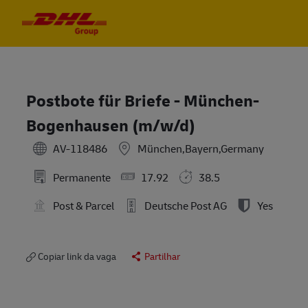
Skip to main content
Skip to main content
-
-
Postbote für Briefe - München-
Bogenhausen (m/w/d)
AV-118486
München,Bayern,Germany
Permanente
17.92
38.5
Post & Parcel
Deutsche Post AG
Yes
Copiar link da vaga
Partilhar