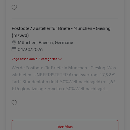
Guardar Ausbildung Kaufmann/-frau für Kurier-, Express- und Postdienst
Postbote / Zusteller für Briefe - München - Giesing
(m/w/d)
Localização
München, Bayern, Germany
Posted Date
04/30/2026
Vaga associada a 2 categorias
Werde Postbote für Briefe in München - Giesing. Was
wir bieten. UNBEFRISTETER Arbeitsvertrag. 17,92 €
Tarif-Stundenlohn (inkl. 50%Weihnachtsgeld) + 1,63
€ Regionalzulage. +weitere 50% Weihnachtsgel...
Guardar Postbote / Zusteller für Briefe - München - Giesing (m/w/d) AV-1
Ver Mais