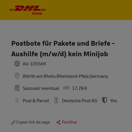
Skip to main content
Skip to main content
-
-
Postbote für Pakete und Briefe -
Aushilfe (m/w/d) kein Minijob
AV-105569
Wörth am Rhein,Rheinland-Pfalz,Germany
Sazonal/ eventual
17,78 €
Post & Parcel
Deutsche Post AG
Yes
Copiar link da vaga
Partilhar