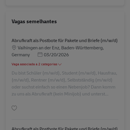
Vagas semelhantes
Abrufkraft als Postbote für Pakete und Briefe (m/w/d)
Localização
Vaihingen an der Enz, Baden-Württemberg,
Posted Date
Germany
03/20/2026
Vaga associada a 2 categorias
Du bist Schüler (m/w/d), Student (m/w/d), Hausfrau,
(m/w/d), Rentner (m/w/d), Selbstständig (m/w/d)
oder suchst einfach so einen Nebenjob? Dann komm
zu uns als Abrufkraft (kein Minijob) und unterst...
Guardar Abrufkraft als Postbote für Pakete und Briefe (m/w/d) AV-326920
Abrufkraft als Postbote für Pakete und Briefe (m/w/d)