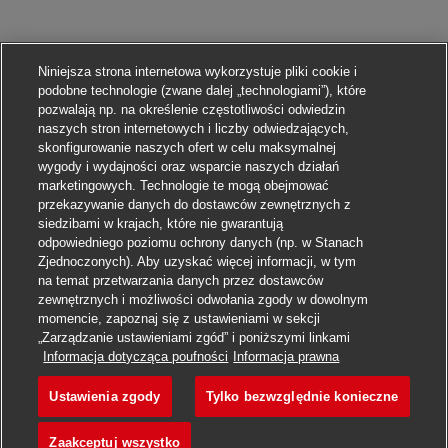
Niniejsza strona internetowa wykorzystuje pliki cookie i
podobne technologie (zwane dalej „technologiami”), które
pozwalają np. na określenie częstotliwości odwiedzin
naszych stron internetowych i liczby odwiedzających,
skonfigurowanie naszych ofert w celu maksymalnej
wygody i wydajności oraz wsparcie naszych działań
marketingowych. Technologie te mogą obejmować
przekazywanie danych do dostawców zewnętrznych z
siedzibami w krajach, które nie gwarantują
odpowiedniego poziomu ochrony danych (np. w Stanach
Zjednoczonych). Aby uzyskać więcej informacji, w tym
na temat przetwarzania danych przez dostawców
zewnętrznych i możliwości odwołania zgody w dowolnym
momencie, zapoznaj się z ustawieniami w sekcji
„Zarządzanie ustawieniami zgód” i poniższymi linkami
Aplikuj
Informacja dotycząca poufności
Informacja prawna
Ustawienia zgody
Tylko bezwzględnie konieczne
COORDENADOR DE OPERA
Obserwuj
Zaakceptuj wszystko