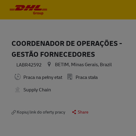
Skip to main content
Skip to main content
-
-
COORDENADOR DE OPERAÇÕES -
GESTÃO FORNECEDORES
BETIM, Minas Gerais, Brazil
LABR42592
Praca na pełny etat
Praca stała
Supply Chain
Kopiuj link do oferty pracy
Share