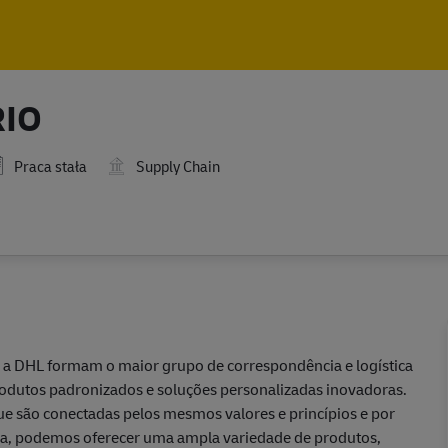
Skip to main content
Skip to main content
RIO
Praca stała
Supply Chain
e a DHL formam o maior grupo de correspondência e logística
rodutos padronizados e soluções personalizadas inovadoras.
e são conectadas pelos mesmos valores e princípios e por
 podemos oferecer uma ampla variedade de produtos,