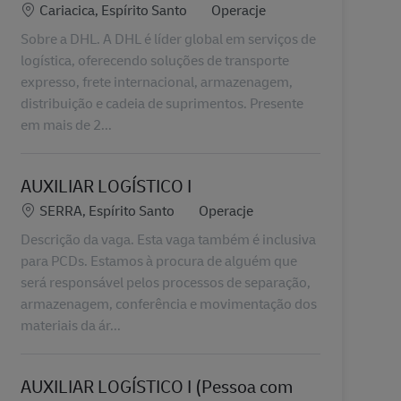
Lokalizacja
Kategoria
Cariacica, Espírito Santo
Operacje
Sobre a DHL. A DHL é líder global em serviços de
logística, oferecendo soluções de transporte
expresso, frete internacional, armazenagem,
distribuição e cadeia de suprimentos. Presente
em mais de 2...
AUXILIAR LOGÍSTICO I
Lokalizacja
Kategoria
SERRA, Espírito Santo
Operacje
Descrição da vaga. Esta vaga também é inclusiva
para PCDs. Estamos à procura de alguém que
será responsável pelos processos de separação,
armazenagem, conferência e movimentação dos
materiais da ár...
AUXILIAR LOGÍSTICO I (Pessoa com