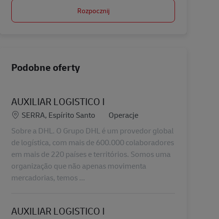
Rozpocznij
Podobne oferty
AUXILIAR LOGISTICO I
Lokalizacja
Kategoria
SERRA, Espírito Santo
Operacje
Sobre a DHL. O Grupo DHL é um provedor global
de logística, com mais de 600.000 colaboradores
em mais de 220 países e territórios. Somos uma
organização que não apenas movimenta
mercadorias, temos ...
AUXILIAR LOGISTICO I