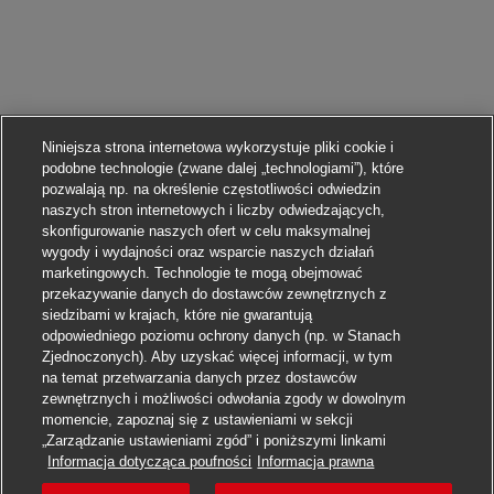
Niniejsza strona internetowa wykorzystuje pliki cookie i
podobne technologie (zwane dalej „technologiami”), które
pozwalają np. na określenie częstotliwości odwiedzin
naszych stron internetowych i liczby odwiedzających,
skonfigurowanie naszych ofert w celu maksymalnej
wygody i wydajności oraz wsparcie naszych działań
marketingowych. Technologie te mogą obejmować
przekazywanie danych do dostawców zewnętrznych z
siedzibami w krajach, które nie gwarantują
odpowiedniego poziomu ochrony danych (np. w Stanach
Zjednoczonych). Aby uzyskać więcej informacji, w tym
na temat przetwarzania danych przez dostawców
zewnętrznych i możliwości odwołania zgody w dowolnym
momencie, zapoznaj się z ustawieniami w sekcji
„Zarządzanie ustawieniami zgód” i poniższymi linkami
Aplikuj
Informacja dotycząca poufności
Informacja prawna