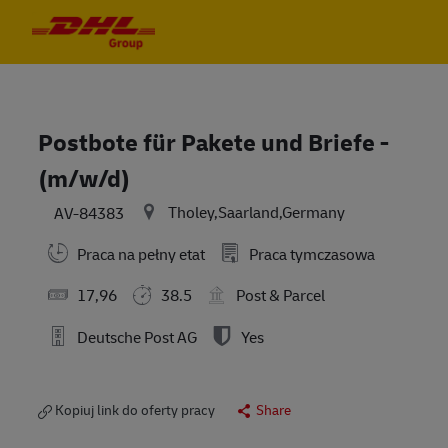
Skip to main content
Skip to main content
-
-
Postbote für Pakete und Briefe -
(m/w/d)
Tholey,Saarland,Germany
AV-84383
Praca na pełny etat
Praca tymczasowa
17,96
38.5
Post & Parcel
Deutsche Post AG
Yes
Kopiuj link do oferty pracy
Share