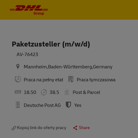
Skip to main content
Skip to main content
-
-
Paketzusteller (m/w/d)
AV-76423
Mannheim,Baden-Württemberg,Germany
Praca na pełny etat
Praca tymczasowa
18.50
38.5
Post & Parcel
Deutsche Post AG
Yes
Kopiuj link do oferty pracy
Share