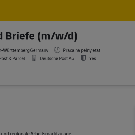
Skip to main content
Skip to main content
d Briefe (m/w/d)
n-Württemberg,Germany
Praca na pełny etat
ost & Parcel
Deutsche Post AG
Yes
 und regionale Arbeitsmarktzulage