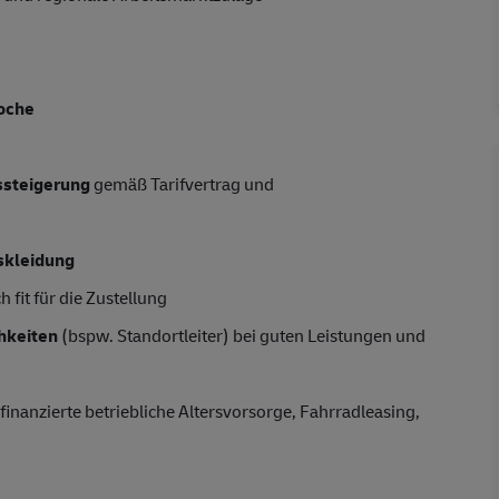
oche
tssteigerung
gemäß Tarifvertrag und
skleidung
 fit für die Zustellung
hkeiten
(bspw. Standortleiter) bei guten Leistungen und
finanzierte betriebliche Altersvorsorge, Fahrradleasing,