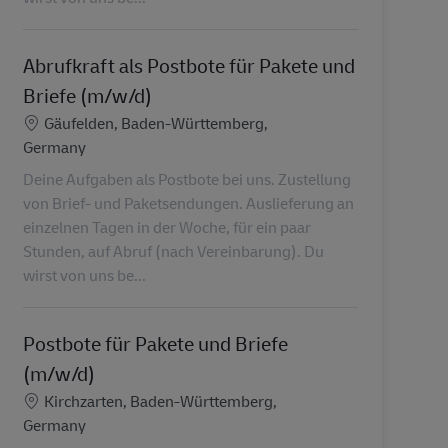
Abrufkraft als Postbote für Pakete und
Briefe (m/w/d)
Lokalizacja
Gäufelden, Baden-Württemberg,
Germany
Deine Aufgaben als Postbote bei uns. Zustellung
von Brief- und Paketsendungen. Auslieferung an
einzelnen Tagen in der Woche, für ein paar
Stunden, auf Abruf (nach Vereinbarung). Du
wirst von uns be...
Postbote für Pakete und Briefe
(m/w/d)
Lokalizacja
Kirchzarten, Baden-Württemberg,
Germany