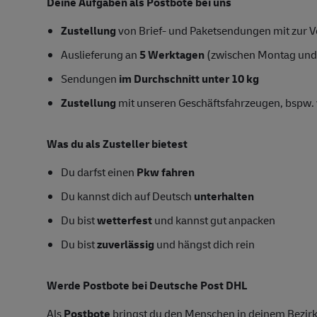
Deine Aufgaben als Postbote bei uns
Zustellung
von Brief- und Paketsendungen mit zur Ve
Auslieferung an
5 Werktagen
(zwischen Montag und
Sendungen
im Durchschnitt unter 10 kg
Zustellung
mit unseren Geschäftsfahrzeugen, bspw. 
Was du als Zusteller bietest
Du darfst einen
Pkw fahren
Du kannst dich auf Deutsch
unterhalten
Du bist
wetterfest
und kannst gut anpacken
Du bist
zuverlässig
und hängst dich rein
Werde Postbote bei Deutsche Post DHL
Als
Postbote
bringst du den Menschen in deinem Bezirk