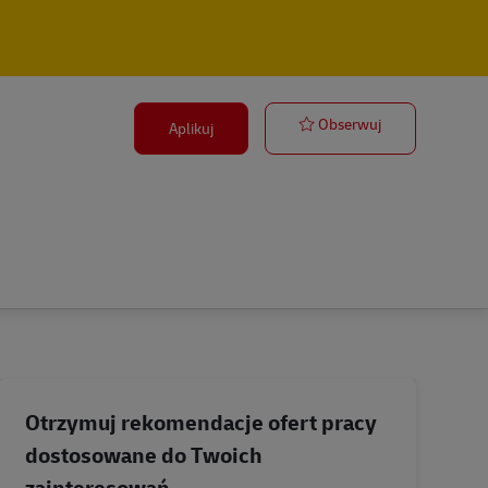
Postbote für 
Obserwuj
Aplikuj
Otrzymuj rekomendacje ofert pracy
dostosowane do Twoich
zainteresowań.