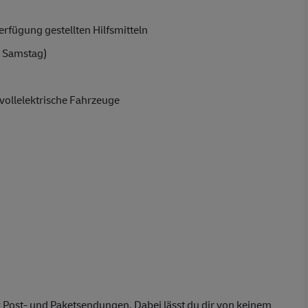
rfügung gestellten Hilfsmitteln
 Samstag)
vollelektrische Fahrzeuge
 Post- und Paketsendungen. Dabei lässt du dir von keinem