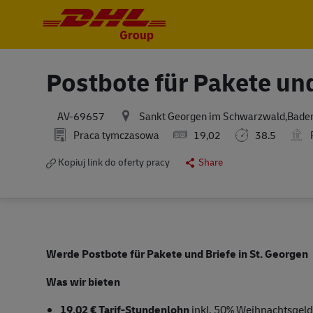
-
-
Postbote für Pakete un
Sankt Georgen im Schwarzwald,Bade
AV-69657
Praca tymczasowa
19,02
38.5
P
Kopiuj link do oferty pracy
Share
Werde Postbote für Pakete und Briefe in St. Georgen
Was wir bieten
19,02 € Tarif-Stundenlohn
inkl. 50% Weihnachtsgeld