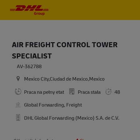
Skip to main content
Skip to main content
-
-
AIR FREIGHT CONTROL TOWER
SPECIALIST
AV-362788
Mexico City,Ciudad de Mexico,Mexico
Praca na pełny etat
Praca stała
48
Global Forwarding, Freight
DHL Global Forwarding (Mexico) S.A. de C.V.