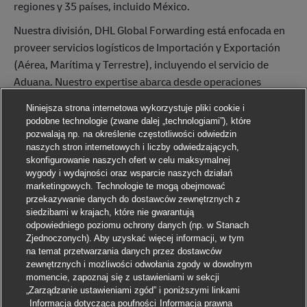
regiones y 35 países, incluido México.
Nuestra división, DHL Global Forwarding está enfocada en
proveer servicios logísticos de Importación y Exportación
(Aérea, Marítima y Terrestre), incluyendo el servicio de
Aduana. Nuestro expertise abarca desde operaciones
estandarizadas y soluciones multimodales de expedición,
Niniejsza strona internetowa wykorzystuje pliki cookie i
hasta proyectos industriales individualizados.
podobne technologie (zwane dalej „technologiami”), które
pozwalają np. na określenie częstotliwości odwiedzin
Tenemos una gran oportunidad para ti como Especialista de
naszych stron internetowych i liczby odwiedzających,
Operaciones de Torre de Control, ubicado en CDMX
skonfigurowanie naszych ofert w celu maksymalnej
wygody i wydajności oraz wsparcie naszych działań
¿Cuál será tu objetivo principal en esta posición?
marketingowych. Technologie te mogą obejmować
przekazywanie danych do dostawców zewnętrznych z
Coordinar los embarques aéreos desde el contacto con
siedzibami w krajach, które nie gwarantują
proveedor hasta entrega al puerto de importación y
odpowiedniego poziomu ochrony danych (np. w Stanach
exportación Informando de manera oportuna al cliente el
Zjednoczonych). Aby uzyskać więcej informacji, w tym
na temat przetwarzania danych przez dostawców
status de cada uno de sus embarques
zewnętrznych i możliwości odwołania zgody w dowolnym
momencie, zapoznaj się z ustawieniami w sekcji
¿Qué harás en esta posición?
„Zarządzanie ustawieniami zgód” i poniższymi linkami
Aplikuj
Informacja dotycząca poufności
Informacja prawna