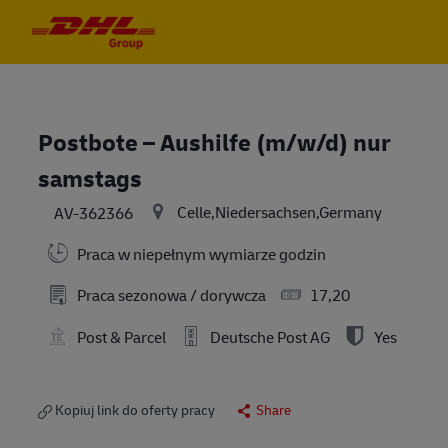
Skip to main content
Skip to main content
-
-
Postbote – Aushilfe (m/w/d) nur
samstags
Celle,Niedersachsen,Germany
AV-362366
Praca w niepełnym wymiarze godzin
Praca sezonowa / dorywcza
17,20
Post & Parcel
Deutsche Post AG
Yes
Kopiuj link do oferty pracy
Share