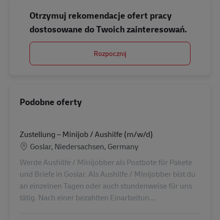
Otrzymuj rekomendacje ofert pracy
dostosowane do Twoich zainteresowań.
Rozpocznij
Podobne oferty
Zustellung – Minijob / Aushilfe (m/w/d)
Lokalizacja
Goslar, Niedersachsen, Germany
Werde Aushilfe / Minijobber als Postbote für Pakete
und Briefe in Goslar. Als Aushilfe / Minijobber bist du
an einzelnen Tagen oder auch stundenweise für uns
tätig. Nach einer bezahlten Einarbeitun...