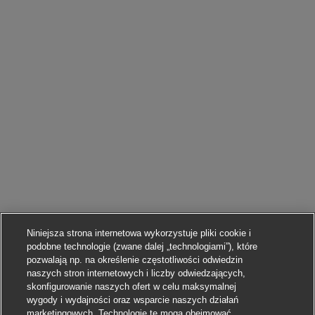
Niniejsza strona internetowa wykorzystuje pliki cookie i
podobne technologie (zwane dalej „technologiami”), które
pozwalają np. na określenie częstotliwości odwiedzin
naszych stron internetowych i liczby odwiedzających,
skonfigurowanie naszych ofert w celu maksymalnej
wygody i wydajności oraz wsparcie naszych działań
marketingowych. Technologie te mogą obejmować