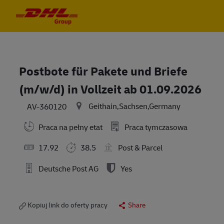
Skip to main content
Skip to main content
-
-
Postbote für Pakete und Briefe
(m/w/d) in Vollzeit ab 01.09.2026
Geithain,Sachsen,Germany
AV-360120
Praca na pełny etat
Praca tymczasowa
17.92
38.5
Post & Parcel
Deutsche Post AG
Yes
Kopiuj link do oferty pracy
Share