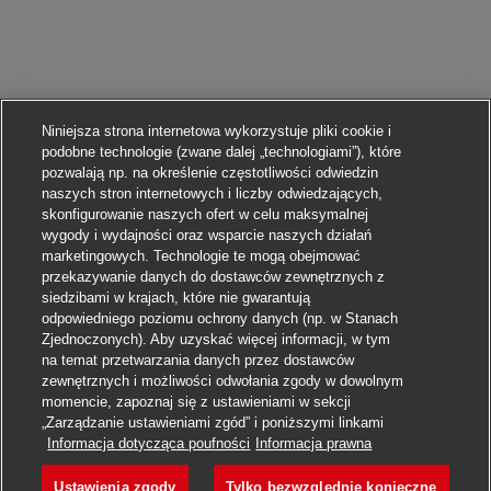
Niniejsza strona internetowa wykorzystuje pliki cookie i
podobne technologie (zwane dalej „technologiami”), które
pozwalają np. na określenie częstotliwości odwiedzin
naszych stron internetowych i liczby odwiedzających,
skonfigurowanie naszych ofert w celu maksymalnej
wygody i wydajności oraz wsparcie naszych działań
marketingowych. Technologie te mogą obejmować
przekazywanie danych do dostawców zewnętrznych z
siedzibami w krajach, które nie gwarantują
odpowiedniego poziomu ochrony danych (np. w Stanach
Zjednoczonych). Aby uzyskać więcej informacji, w tym
na temat przetwarzania danych przez dostawców
zewnętrznych i możliwości odwołania zgody w dowolnym
momencie, zapoznaj się z ustawieniami w sekcji
„Zarządzanie ustawieniami zgód” i poniższymi linkami
Aplikuj
Informacja dotycząca poufności
Informacja prawna
Ustawienia zgody
Tylko bezwzględnie konieczne