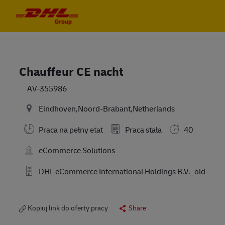
Skip to main content
Skip to main content
-
-
Chauffeur CE nacht
AV-355986
Eindhoven,Noord-Brabant,Netherlands
Praca na pełny etat
Praca stała
40
eCommerce Solutions
DHL eCommerce International Holdings B.V._old
Kopiuj link do oferty pracy
Share