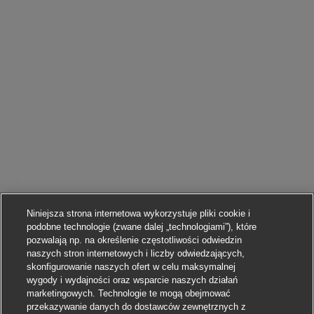
Niniejsza strona internetowa wykorzystuje pliki cookie i
podobne technologie (zwane dalej „technologiami”), które
pozwalają np. na określenie częstotliwości odwiedzin
naszych stron internetowych i liczby odwiedzających,
skonfigurowanie naszych ofert w celu maksymalnej
wygody i wydajności oraz wsparcie naszych działań
marketingowych. Technologie te mogą obejmować
przekazywanie danych do dostawców zewnętrznych z