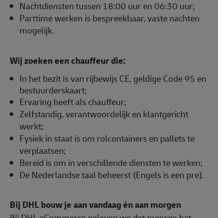
Nachtdiensten tussen 18:00 uur en 06:30 uur;
Parttime werken is bespreekbaar, vaste nachten
mogelijk.
Wij zoeken een chauffeur die:
In het bezit is van rijbewijs CE, geldige Code 95 en
bestuurderskaart;
E
rvaring heeft als chauffeur;
Zelfstandig, verantwoordelijk en klantgericht
werkt;
Fysiek in staat is om rolcontainers en pallets te
verplaatsen;
Bereid is om in verschillende diensten te werken;
De Nederlandse taal beheerst (Engels is een pre).
Bij DHL bouw je aan vandaag én aan morgen
Bij DHL eCommerce geloven we dat mensen het