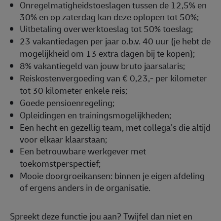
Onregelmatigheidstoeslagen tussen de 12,5% en
30% en op zaterdag kan deze oplopen tot 50%;
U
itbetaling overwerktoeslag tot 50% toeslag;
23 vakantiedagen per jaar o.b.v. 40 uur (je hebt de
mogelijkheid om 13 extra dagen bij te kopen);
8% vakantiegeld van jouw bruto jaarsalaris;
Reiskostenvergoeding van € 0,23,- per kilometer
tot 30 kilometer enkele reis;
Goede pensioenregeling;
Opleidingen en trainingsmogelijkheden;
Een hecht en gezellig team, met collega’s die altijd
voor elkaar klaarstaan;
E
en betrouwbare werkgever met
toekomstperspectief;
Mooie doorgroeikansen: binnen je eigen afdeling
of ergens anders in de organisatie.
Spreekt deze functie jou aan? Twijfel dan niet en