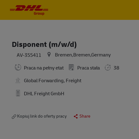
Skip to main content
Skip to main content
-
-
Disponent (m/w/d)
Bremen,Bremen,Germany
AV-355411
Praca na pełny etat
Praca stała
38
Global Forwarding, Freight
DHL Freight GmbH
Kopiuj link do oferty pracy
Share