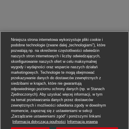
Niniejsza strona internetowa wykorzystuje pliki cookie i
podobne technologie (zwane dalej „technologiami”), które
pozwalają np. na określenie częstotliwości odwiedzin
naszych stron internetowych i liczby odwiedzających,
skonfigurowanie naszych ofert w celu maksymalnej
wygody i wydajności oraz wsparcie naszych działań
marketingowych. Technologie te mogą obejmować
przekazywanie danych do dostawców zewnętrznych z
siedzibami w krajach, które nie gwarantują
odpowiedniego poziomu ochrony danych (np. w Stanach
Zjednoczonych). Aby uzyskać więcej informacji, w tym
na temat przetwarzania danych przez dostawców
zewnętrznych i możliwości odwołania zgody w dowolnym
momencie, zapoznaj się z ustawieniami w sekcji
„Zarządzanie ustawieniami zgód” i poniższymi linkami
Aplikuj
Informacja dotycząca poufności
Informacja prawna