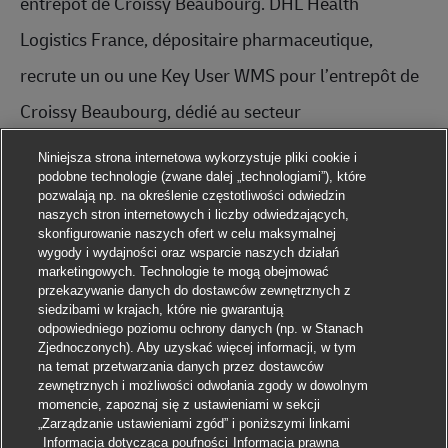
entrepôt de Croissy Beaubourg. 
DHL Health 
Logistics France, dépositaire p
harmaceutique,
recrute un ou une Key User WMS pour l’entrepôt de 
Croissy Beaubourg, dédié au secteur 
pharmaceutique (77).
Niniejsza strona internetowa wykorzystuje pliki cookie i
podobne technologie (zwane dalej „technologiami”), które
pozwalają np. na określenie częstotliwości odwiedzin
 Rattaché au responsable méthodes et process, vous 
naszych stron internetowych i liczby odwiedzających,
skonfigurowanie naszych ofert w celu maksymalnej
aurez pour missions de :  * Collecter, analyser et 
wygody i wydajności oraz wsparcie naszych działań
marketingowych. Technologie te mogą obejmować
structurer des données pour identifier des 
przekazywanie danych do dostawców zewnętrznych z
siedzibami w krajach, które nie gwarantują
opportunités d'amélioration
odpowiedniego poziomu ochrony danych (np. w Stanach
Zjednoczonych). Aby uzyskać więcej informacji, w tym
* Contribuer au déploiement de l'OMS (Operational 
na temat przetwarzania danych przez dostawców
zewnętrznych i możliwości odwołania zgody w dowolnym
Management System) sur le site
momencie, zapoznaj się z ustawieniami w sekcji
„Zarządzanie ustawieniami zgód” i poniższymi linkami
Aplikuj
* Développer et maintenir des tableaux de bord sous 
Informacja dotycząca poufności
Informacja prawna