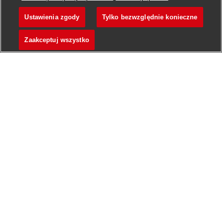
Power BI pour le suivi des KPI 
(Productivité,
 qualité, 
Ustawienia zgody
Tylko bezwzględnie konieczne
Key User - Alternance - Cr
Obserwuj
délais)
Zaakceptuj wszystko
* Automatiser des processus via Excel VBA 
(reporting, extraction de données)
* Création d'applications d'aide à la décision en 
Python (analyses prédictives, simulations)
* Travailler en collaboration avec les équipes métier 
pour identifier des axes de progrès
* Documenter les méthodes et outils mis en place 
pour assurer la pérennité des solutions
* Accompagner les équipes dans l'adoption de 
nouvelles solutions et bonnes pratiques en data et 