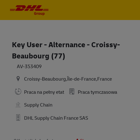
Skip to main content
Skip to main content
-
-
Key User - Alternance - Croissy-
Beaubourg (77)
AV-353409
Croissy-Beaubourg,Île-de-France,France
Praca na pełny etat
Praca tymczasowa
Supply Chain
DHL Supply Chain France SAS