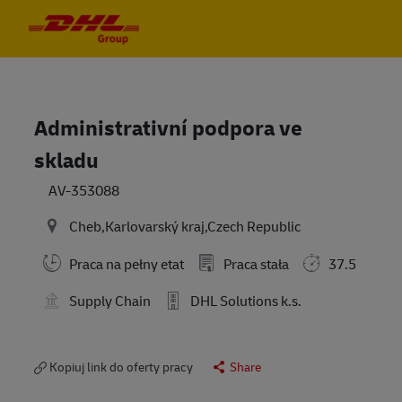
Skip to main content
Skip to main content
-
-
Administrativní podpora ve
skladu
AV-353088
Cheb,Karlovarský kraj,Czech Republic
Praca na pełny etat
Praca stała
37.5
Supply Chain
DHL Solutions k.s.
Kopiuj link do oferty pracy
Share