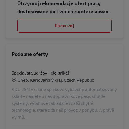
Otrzymuj rekomendacje ofert pracy
dostosowane do Twoich zainteresowań.
Rozpocznij
Podobne oferty
Specialista údržby - elektrikář
Lokalizacja
Cheb, Karlovarský kraj, Czech Republic
KDO JSME?Jsme špičkově vybavený automatizovaný
sklad – najdete u nás dopravníkové pásy, shuttle
systémy, výtahové zakladače i další chytré
technologie, které drží náš provoz v pohybu. A právě
Vy mů...