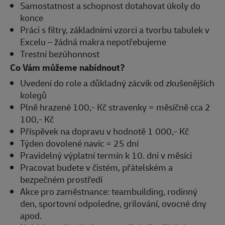
Samostatnost a schopnost dotahovat úkoly do
konce
Práci s filtry, základními vzorci a tvorbu tabulek v
Excelu – žádná makra nepotřebujeme
Trestní bezúhonnost
Co Vám můžeme nabídnout?
Uvedení do role a důkladný zácvik od zkušenějších
kolegů
Plně hrazené 100,- Kč stravenky = měsíčně cca 2
100,- Kč
Příspěvek na dopravu v hodnotě 1 000,- Kč
Týden dovolené navíc = 25 dní
Pravidelný výplatní termín k 10. dni v měsíci
Pracovat budete v čistém, přátelském a
bezpečném prostředí
Akce pro zaměstnance: teambuilding, rodinný
den, sportovní odpoledne, grilování, ovocné dny
apod.